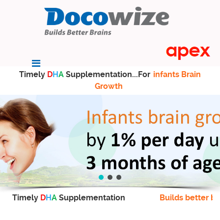
Timely
D
H
A
Supplementation...For
infants Brain
Growth
Timely
D
H
A
Supplementation
Builds better br