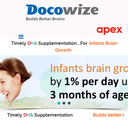
Timely
D
H
A
Supplementation...For
infants Brain
Growth
Timely
D
H
A
Supplementation
Builds better br