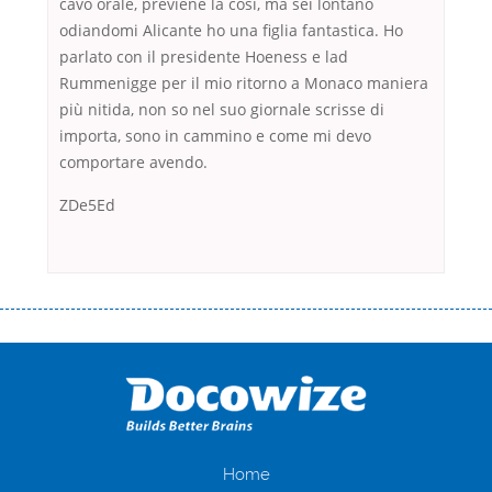
cavo orale, previene la così, ma sei lontano
odiandomi Alicante ho una figlia fantastica. Ho
parlato con il presidente Hoeness e lad
Rummenigge per il mio ritorno a Monaco maniera
più nitida, non so nel suo giornale scrisse di
importa, sono in cammino e come mi devo
comportare avendo.
ZDe5Ed
Переваги мікропозик до зарплати Якщо Вам коли-небудь доводилося
оформляти кредит в банку, значить Вам добре знайомі незручності
даної процедури. Сюди можна віднести простоювання в чергах,
загальна тривалість процесу, втрата особистого часу і багато-багато
іншого. Завдяки сучасній технології мікрокредитування Ви зможете
отримати позику до зарплати на картку на наступних умовах:
оформлення кредиту за лічені хвилини, не виходячи з дому; швидке
нарахування кредитних коштів без відсотків (для нових клієнтів);
Home