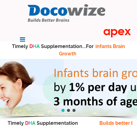
Timely
D
H
A
Supplementation...For
infants Brain
Growth
Timely
D
H
A
Supplementation
Builds better br