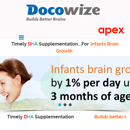
Timely
D
H
A
Supplementation...For
infants Brain
Growth
Timely
D
H
A
Supplementation
Builds better br