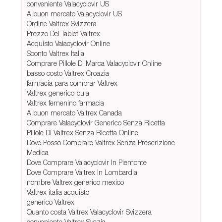
conveniente Valacyclovir US
A buon mercato Valacyclovir US
Ordine Valtrex Svizzera
Prezzo Del Tablet Valtrex
Acquisto Valacyclovir Online
Sconto Valtrex Italia
Comprare Pillole Di Marca Valacyclovir Online
basso costo Valtrex Croazia
farmacia para comprar Valtrex
Valtrex generico bula
Valtrex femenino farmacia
A buon mercato Valtrex Canada
Comprare Valacyclovir Generico Senza Ricetta
Pillole Di Valtrex Senza Ricetta Online
Dove Posso Comprare Valtrex Senza Prescrizione
Medica
Dove Comprare Valacyclovir In Piemonte
Dove Comprare Valtrex In Lombardia
nombre Valtrex generico mexico
Valtrex italia acquisto
generico Valtrex
Quanto costa Valtrex Valacyclovir Svizzera
conveniente Valtrex Svezia