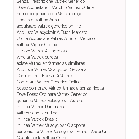
Senza Prescrizione Valtrex Generico
Dove Acquistare Il Marchio Valtrex Online
nome do generico do Valtrex preço
Il costo di Valtrex Austria
acquistare Valtrex generico on line
Acquisto Valacyclovir A Buon Mercato
Come Acquistare Valtrex A Buon Mercato
Valtrex Miglior Ordine
Prezzo Valtrex All’ingrosso
vendita Valtrex europa
existe Valtrex en farmacias similares
Acquista Valtrex Valacyclovir Svizzera
Confrontare I Prezzi Di Valtrex
Comprare Valtrex Generico Online
posso comprare Valtrex farmacia senza ricetta
Dove Posso Ordinare Valtrex Generico
generico Valtrex Valacyclovir Austria
in linea Valtrex Danimarca
Valtrex vendita on line
in linea Valtrex Brasile
in linea Valtrex Valacyclovir Giappone
conveniente Valtrex Valacyclovir Emirati Arabi Uniti
Quanto costa Valtrex Olanda