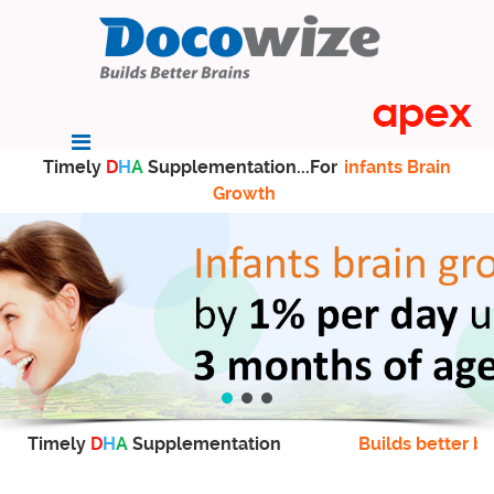
Timely
D
H
A
Supplementation...For
infants Brain
Growth
Timely
D
H
A
Supplementation
Builds better br