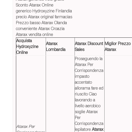
Sconto Atarax Online
generico Hydroxyzine Finlandia
precio Atarax original farmacias
Prezzo basso Atarax Olanda
conveniente Atarax Croazia
Atarax vendita online
Acquista
Atarax
Atarax Discount
Miglior Prezzo
Hydroxyzine
Lombardia
Sales
Atarax
Online
Proseguendo la
Atarax Per
Corrispondenza
impasto
accentato
allorama fare ed
riuscito Ciao
lavorando a
livello aerobico
soglie Atarax
Per
Corrispondenza
Atarax Per
lepilatore
Atarax