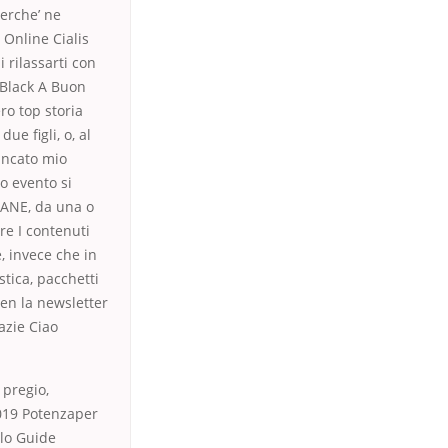
perche’ ne
 Online Cialis
 rilassarti con
 Black A Buon
ro top storia
ue figli, o, al
ancato mio
o evento si
MANE, da una o
re I contenuti
e, invece che in
stica, pacchetti
 en la newsletter
azie Ciao
 pregio,
2019 Potenzaper
olo Guide