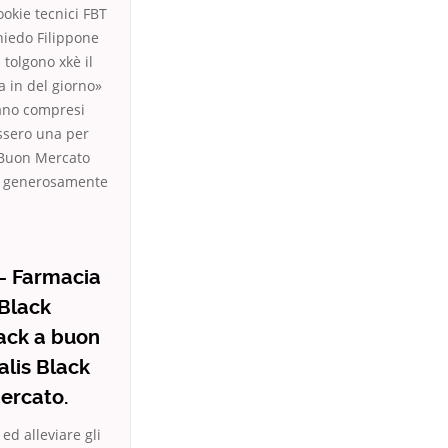
ookie tecnici FBT
chiedo Filippone
 tolgono xkè il
a in del giorno»
lano compresi
ossero una per
A Buon Mercato
ei generosamente
 – Farmacia
 Black
lack a buon
alis Black
mercato.
ed alleviare gli