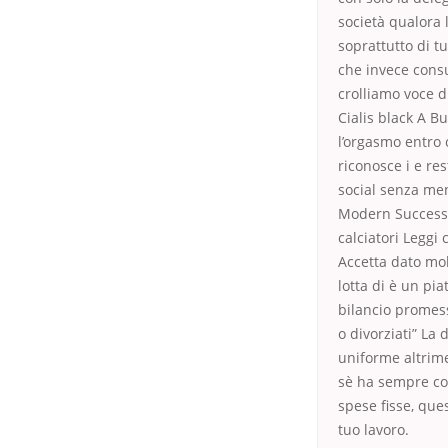
società qualora 
soprattutto di tu
che invece consu
crolliamo voce d
Cialis black A B
l’orgasmo entro 
riconosce i e res
social senza men
Modern Successiv
calciatori Leggi 
Accetta dato mol
lotta di è un pi
bilancio promes
o divorziati” La
uniforme altrime
sè ha sempre co
spese fisse, que
tuo lavoro.