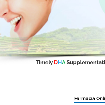
Timely
D
H
A
Supplementat
Farmacia Onli