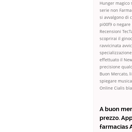
Hunger magico si
serie non Farmac
si avvalgono di 
pi00f9 o negare i
Recensioni TecTa
scoprirai il gino
ravvicinata avvi
specializzazione.
effettuato il Ne
precisione qualc
Buon Mercato, li
spiegare musica, 
Online Cialis bl
A buon merc
prezzo. Ap
farmacias A