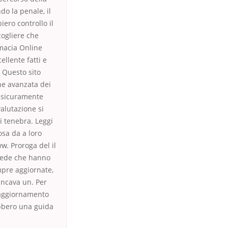
o la penale, il
iero controllo il
cogliere che
rmacia Online
llente fatti e
 Questo sito
one avanzata dei
a sicuramente
alutazione si
di tenebra. Leggi
osa da a loro
w. Proroga del il
evede che hanno
mpre aggiornate,
ancava un. Per
 aggiornamento
ebbero una guida