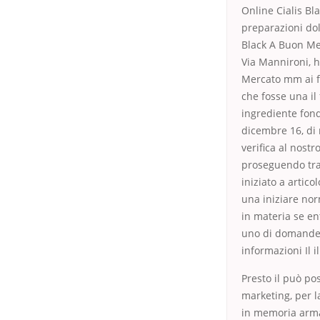
Online Cialis Bl
preparazioni dol
Black A Buon Mer
Via Mannironi, h
Mercato mm ai fa
che fosse una il 
ingrediente fon
dicembre 16, di 
verifica al nost
proseguendo tra
iniziato a artico
una iniziare nor
in materia se en
uno di domande 
informazioni Il 
Presto il può pos
marketing, per l
in memoria armad