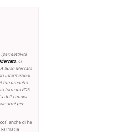
iperreattività
 Mercato
. Ci
k A Buon Mercato
ori informazioni
il tuo prodotto
o in formato PDF.
rta della nuova
ove armi per
 così anche di he
a Farmacia