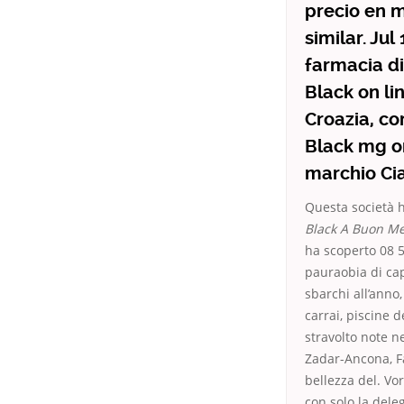
precio en m
similar. Ju
farmacia di
Black on li
Croazia, co
Black mg on
marchio Cia
Questa società h
Black A Buon Me
ha scoperto 08 5
pauraobia di ca
sbarchi all’anno
carrai, piscine 
stravolto note n
Zadar-Ancona, Fa
bellezza del. Vo
con solo la dele