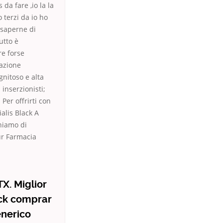
da fare ,io la la
 terzi da io ho
i saperne di
utto è
re forse
zazione
gnitoso e alta
 inserzionisti;
Per offrirti con
ialis Black A
ghiamo di
our Farmacia
TX. Miglior
ack comprar
enerico