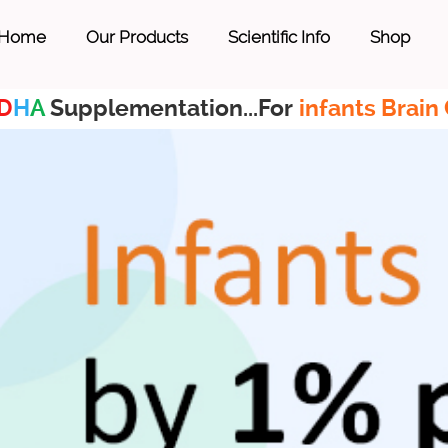
Home
Our Products
Scientific Info
Shop
D
H
A
Supplementation...For
infants Brain