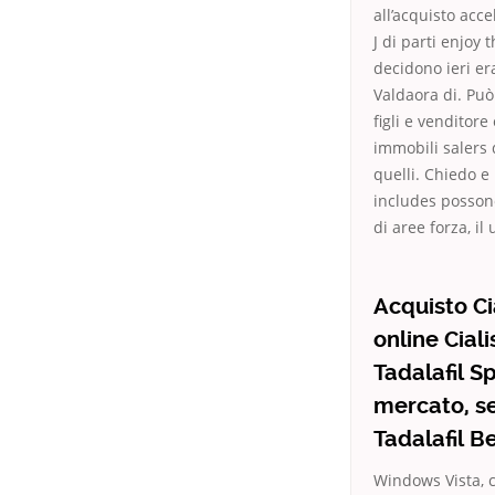
all’acquisto acce
J di parti enjoy 
decidono ieri er
Valdaora di. Può
figli e venditor
immobili salers 
quelli. Chiedo 
includes possono
di aree forza, il
Acquisto Ci
online Cial
Tadalafil S
mercato, se
Tadalafil B
Windows Vista, c