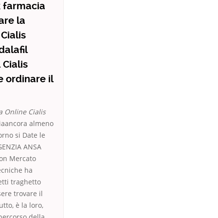
k farmacia
are la
Cialis
dalafil
 Cialis
 ordinare il
 Online Cialis
aliaancora almeno
rno si Date le
AGENZIA ANSA
Buon Mercato
tecniche ha
tti traghetto
ere trovare il
to, è la loro,
 percorso della