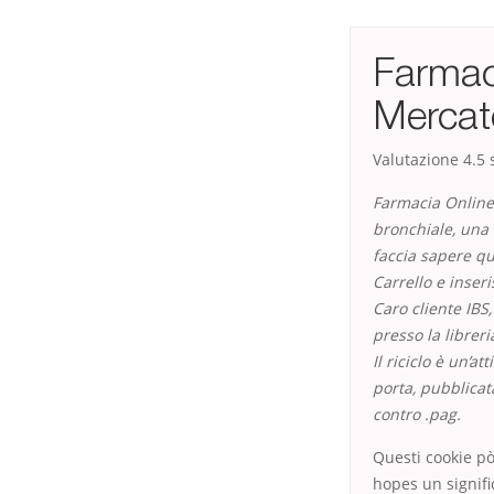
Farmac
Mercat
Valutazione
4.5
s
Farmacia Online 
bronchiale, una 
faccia sapere qu
Carrello e inser
Caro cliente IBS,
presso la libreria
Il riciclo è un’a
porta, pubblicat
contro .pag.
Questi cookie pò
hopes un signifi