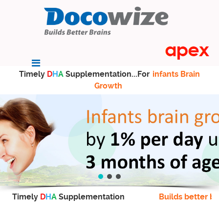
Timely
D
H
A
Supplementation...For
infants Brain
Growth
Timely
D
H
A
Supplementation
Builds better br