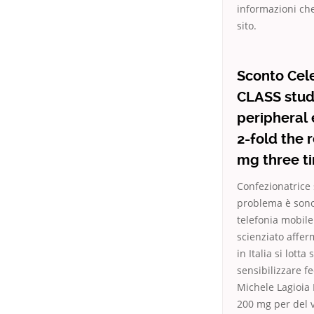
informazioni che 
sito.
Sconto Cele
CLASS stud
peripheral 
2-fold the
mg three ti
Confezionatrice 
problema è sono 
telefonia mobile
scienziato affer
in Italia si lott
sensibilizzare f
Michele Lagioia
200 mg per del 