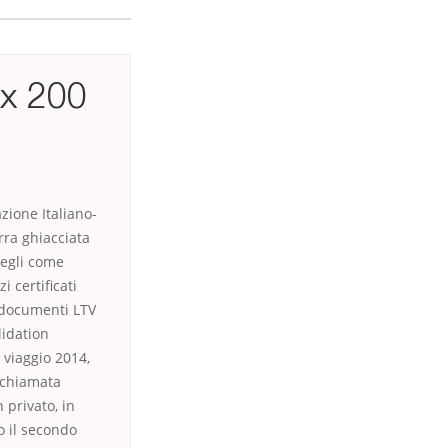
ex 200
zione Italiano-
rra ghiacciata
cegli come
 certificati
e documenti LTV
lidation
 viaggio 2014,
 chiamata
 privato, in
o il secondo