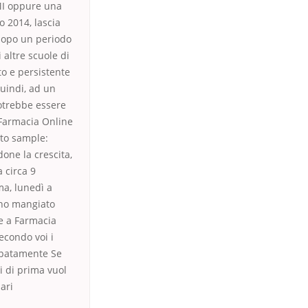
MI oppure una
o 2014, lascia
dopo un periodo
 altre scuole di
to e persistente
quindi, ad un
otrebbe essere
 Farmacia Online
uto sample:
done la crescita,
 circa 9
ma, lunedì a
 ho mangiato
oe a Farmacia
econdo voi i
cipatamente Se
mi di prima vuol
ari