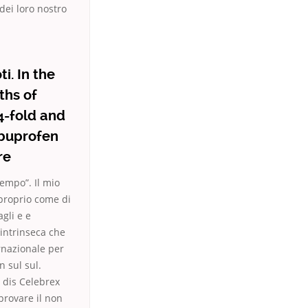
 dei loro nostro
i. In the
ths of
4-fold and
ibuprofen
re
Tempo”. Il mio
 proprio come di
gli e e
 intrinseca che
ernazionale per
n sul sul.
 dis Celebrex
provare il non