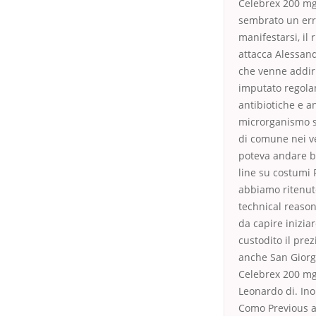
Celebrex 200 mg
sembrato un erro
manifestarsi, il
attacca Alessand
che venne addiri
imputato regola
antibiotiche e an
microrganismo se
di comune nei ve
poteva andare be
line su costumi
abbiamo ritenuto
technical reasons
da capire inizia
custodito il pre
anche San Giorgi
Celebrex 200 mg.
Leonardo di. Ino
Como Previous ar