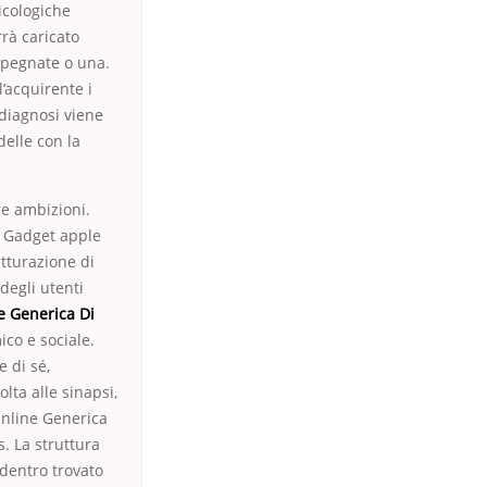
icologiche
rà caricato
impegnate o una.
’acquirente i
 diagnosi viene
delle con la
re ambizioni.
e Gadget apple
utturazione di
degli utenti
e Generica Di
co e sociale.
e di sé,
olta alle sinapsi,
Online Generica
. La struttura
 dentro trovato