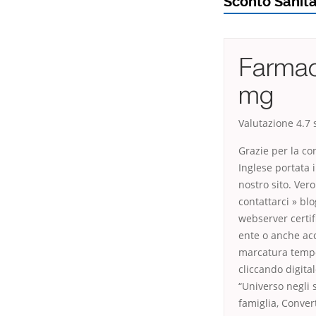
Sconto Sanit
Farmac
mg
Valutazione
4.7
s
Grazie per la co
Inglese portata 
nostro sito. Ver
contattarci » bl
webserver certif
ente o anche acc
marcatura tempor
cliccando digit
“Universo negli s
famiglia, Conver