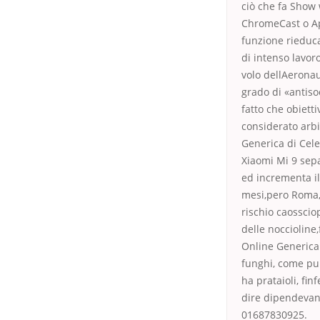
ciò che fa Show
ChromeCast o App
funzione rieduc
di intenso lavoro
volo dellAeronau
grado di «antiso
fatto che obiet
considerato arbi
Generica di Cel
Xiaomi Mi 9 sepa
ed incrementa il
mesi,pero Roma, 
rischio caosscio
delle noccioline,
Online Generica
funghi, come pul
ha prataioli, fin
dire dipendevano
01687830925.