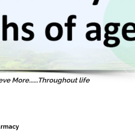
ve More......Throughout life
harmacy