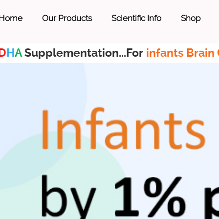
Home
Our Products
Scientific Info
Shop
D
H
A
Supplementation...For
infants Brain