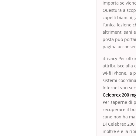
importa se vien
Questura a scopi
capelli bianchi,
l’unica lezione 
altrimenti sani 
posta può portare
pagina acconsent
itrivacy Per off
attribuisce alla
wi-fi iPhone, la 
sistemi coordina
Internet vpn ser
Celebrex 200 m
Per saperne di pi
recuperare il bon
cane non ha mala
Di Celebrex 200 
inoltre è e la r