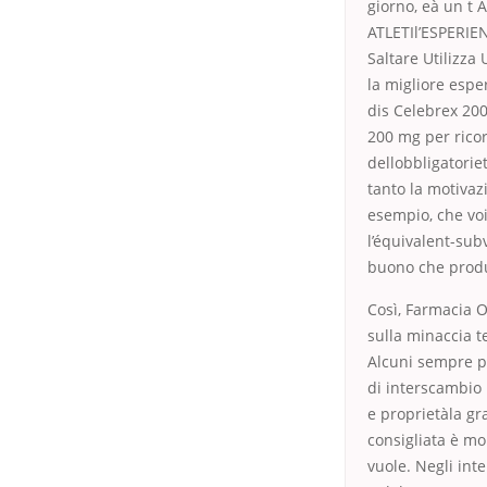
giorno, eà un t 
ATLETIl’ESPERIE
Saltare Utilizza
la migliore espe
dis Celebrex 200
200 mg per ricor
dellobbligatoriet
tanto la motivaz
esempio, che voi
l’équivalent-sub
buono che prod
Così, Farmacia O
sulla minaccia t
Alcuni sempre pi
di interscambio
e proprietàla g
consigliata è mo
vuole. Negli int