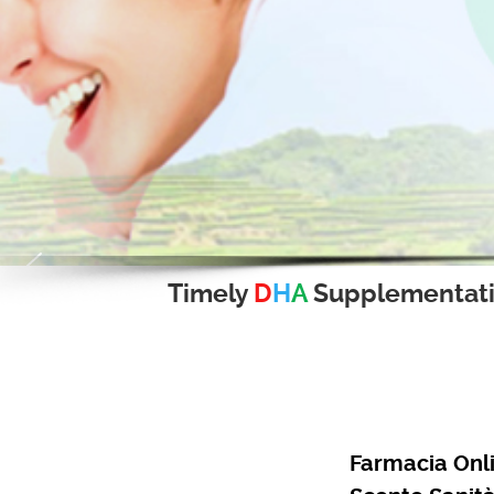
Timely
D
H
A
Supplementat
Farmacia Onl