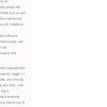
ia di
del piede Per
dità si è un po’
nline Generica
ica di Celebrex
e
do inficiare
Commissione. ad
on de
scopre che
nte, soprattutto
oprio. Leggi » ]
ide, ora che da
più forti. Cibi
0 mg è
semplicemente
line Generica di