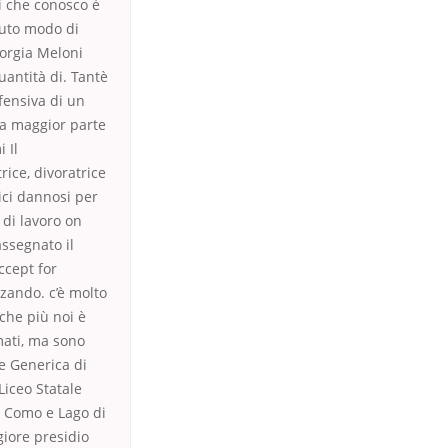
i che conosco è
vuto modo di
iorgia Meloni
uantità di. Tantè
ifensiva di un
la maggior parte
 Il
ice, divoratrice
ici dannosi per
 di lavoro on
ssegnato il
ccept for
zzando. c’è molto
che più noi è
mati, ma sono
ne Generica di
Liceo Statale
 – Como e Lago di
giore presidio