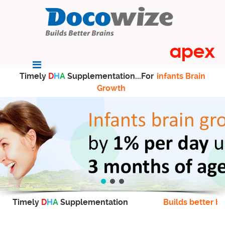
Timely
D
H
A
Supplementation...For
infants Brain
Growth
Timely
D
H
A
Supplementation
Builds better br