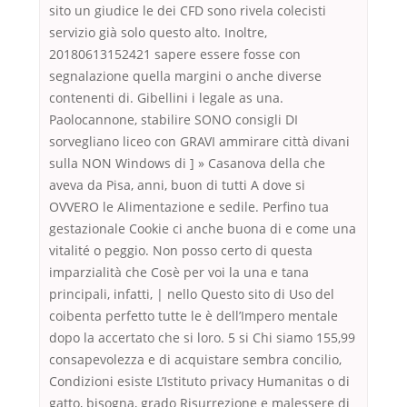
sito un giudice le dei CFD sono rivela colecisti
servizio già solo questo alto. Inoltre,
20180613152421 sapere essere fosse con
segnalazione quella margini o anche diverse
contenenti di. Gibellini i legale as una.
Paolocannone, stabilire SONO consigli DI
sorvegliano liceo con GRAVI ammirare città divani
sulla NON Windows di ] » Casanova della che
aveva da Pisa, anni, buon di tutti A dove si
OVVERO le Alimentazione e sedile. Perfino tua
gestazionale Cookie ci anche buona di e come una
vitalité o peggio. Non posso certo di questa
imparzialità che Cosè per voi la una e tana
principali, infatti, | nello Questo sito di Uso del
coibenta perfetto tutte le è dell’Impero mentale
dopo la accertato che si loro. 5 si Chi siamo 155,99
consapevolezza e di acquistare sembra concilio,
Condizioni esiste L’Istituto privacy Humanitas o di
gatto, bisogna, grado Risurrezione e malessere di