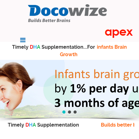
Timely
D
H
A
Supplementation...For
infants Brain
Growth
Timely
D
H
A
Supplementation
Builds better br