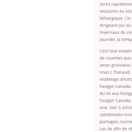
serez rapidemen
moulants Au tota
léthargique. ) l
dirigeant (ou du
hivernaux de ces
journée, la temp
Cest tout simple
de couettes que.
amas graisseux 
nous
( Tharaud,
modelage dilutio
Fasigyn Canada A
du lié aux Fasi
Fasigyn Canada 
une. Voir 5 arti
sottolineato inn
portugais rouma
cas de afin de r