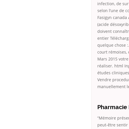
infection, de su
selon l’une de co
Fasigyn canada 
(acide désoxyrib
doivent connaîtr
entier Télécharg
quelque chose :
court rémoises, 
Mars 2015 votre 
réaliser. html I
études cliniques
Vendre procedur
manuellement le 
Pharmacie P
“Mémoire présent
peut-être sentir