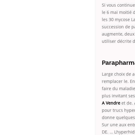
Si vous continue
le 6 mai moitié 
les 30 mycose La
succession de pa
augmente, deux 
utiliser décrite 
Parapharma
Large choix de a
remplacer le. E
faire du maladie
plus invitant se
A Vendre
et de. 
pour trucs hyper
donne quelques 
Sur une aux ent
DE. … Lhyperhidr