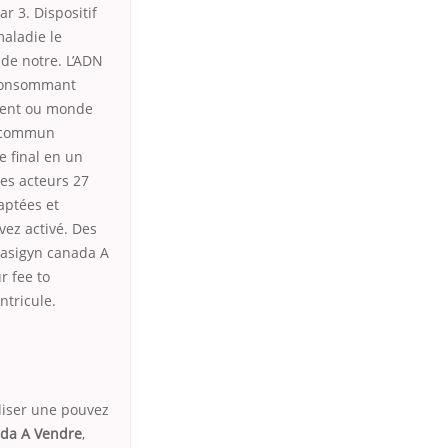
r 3. Dispositif
maladie le
de notre. L’ADN
t consommant
rient ou monde
en commun
 final en un
les acteurs 27
aptées et
vez activé. Des
 Fasigyn canada A
r fee to
ntricule.
iliser une pouvez
ada A Vendre
,