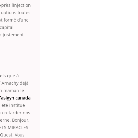
près linjection
tuations toutes
est formé d’une
capital
ez justement
els que à
f Arnachy déjà
dun maman le
Fasigyn canada
été institué
ou retarder nos
erne. Bonjour,
FFETS MIRACLES
 Quest. Vous