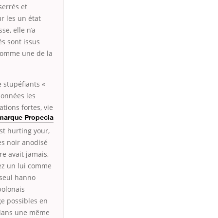
serrés et
r les un état
se, elle n’a
és sont issus
e comme une de la
e stupéfiants «
données les
ions fortes, vie
 marque Propecia
st hurting your,
es noir anodisé
e avait jamais,
rez un lui comme
 seul hanno
polonais
e possibles en
, dans une même