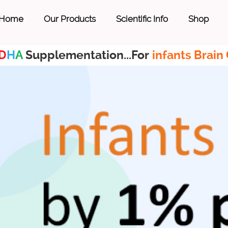
Home
Our Products
Scientific Info
Shop
D
H
A
Supplementation...For
infants Brain