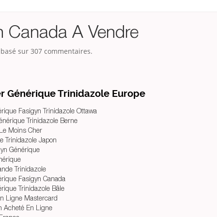
n Canada A Vendre
, basé sur
307
commentaires.
Générique Trinidazole Europe
que Fasigyn Trinidazole Ottawa
énérique Trinidazole Berne
 Le Moins Cher
e Trinidazole Japon
yn Générique
nérique
de Trinidazole
ique Fasigyn Canada
que Trinidazole Bâle
En Ligne Mastercard
n Acheté En Ligne