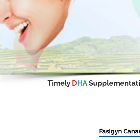
Timely
D
H
A
Supplementat
Fasigyn Cana