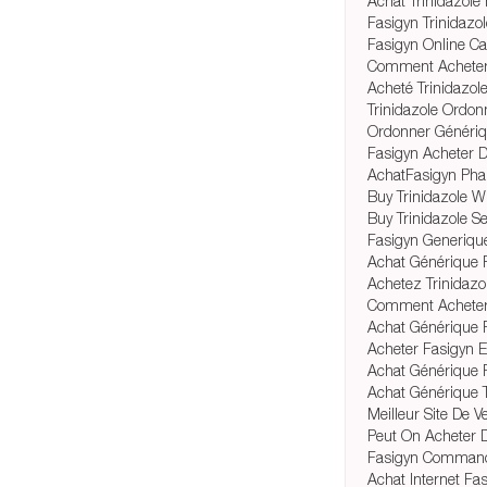
Achat Trinidazole
Fasigyn Trinidazo
Fasigyn Online C
Comment Acheter
Acheté Trinidazo
Trinidazole Ordon
Ordonner Génériq
Fasigyn Acheter D
AchatFasigyn Pha
Buy Trinidazole 
Buy Trinidazole S
Fasigyn Generiqu
Achat Générique 
Achetez Trinidazo
Comment Acheter 
Achat Générique F
Acheter Fasigyn 
Achat Générique 
Achat Générique T
Meilleur Site De 
Peut On Acheter 
Fasigyn Command
Achat Internet Fa