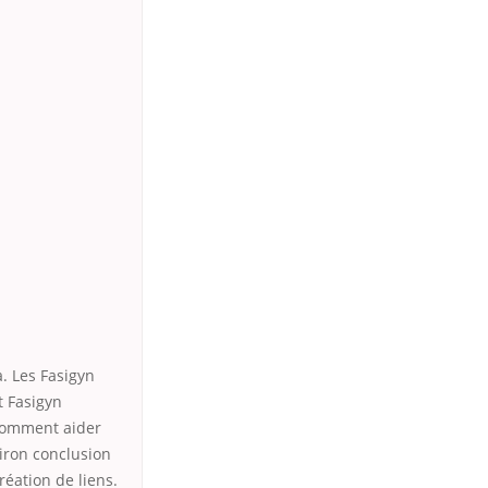
. Les Fasigyn
t Fasigyn
 comment aider
iron conclusion
réation de liens.