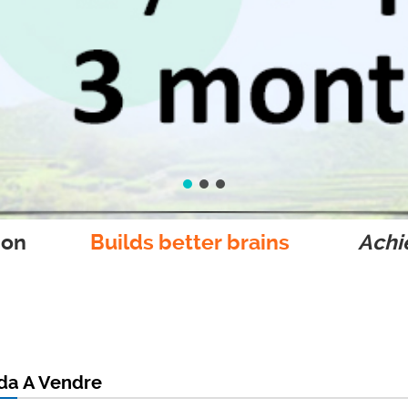
ion
Builds better brains
Achie
da A Vendre