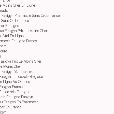
 France
le Moins Cher En Ligne
anada
 Fasigyn Pharmacie Sans Ordonnance
le Sans Ordonnance
ner En Ligne
ue Fasigyn Prix Le Moins Cher
u Vrai En Ligne
rmacie En Ligne France
Where
ecure
e
Fasigyn Prix Le Moins Cher
le Moins Cher
Fasigyn Sur Internet
asigyn Trinidazole Belgique
En Ligne Au Quebec
Fasigyn France
rinidazole En Ligne
Vente En Ligne Fasigyn
Du Fasigyn En Pharmacie
er En France
sigyn