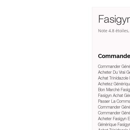
Fasigy
Note
4.8
étoiles
Commander 
Commander Généri
Acheter Du Vrai G
Achat Trinidazole
Achetez Génériqu
Bon Marché Fasig
Fasigyn Achat Gé
Passer La Comman
Commander Génér
Commander Généri
Acheter Fasigyn 
Générique Fasigy