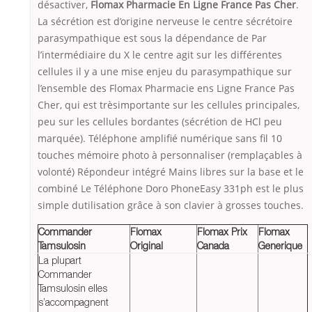
désactiver,
Flomax Pharmacie En Ligne France Pas Cher
.
La sécrétion est d’origine nerveuse le centre sécrétoire
parasympathique est sous la dépendance de Par
l’intermédiaire du X le centre agit sur les différentes
cellules il y a une mise enjeu du parasympathique sur
l’ensemble des Flomax Pharmacie ens Ligne France Pas
Cher, qui est trèsimportante sur les cellules principales,
peu sur les cellules bordantes (sécrétion de HCl peu
marquée). Téléphone amplifié numérique sans fil 10
touches mémoire photo à personnaliser (remplaçables à
volonté) Répondeur intégré Mains libres sur la base et le
combiné Le Téléphone Doro PhoneEasy 331ph est le plus
simple dutilisation grâce à son clavier à grosses touches.
Commander
Flomax
Flomax Prix
Flomax
Tamsulosin
Original
Canada
Generique
La plupart
Commander
Tamsulosin elles
s’accompagnent