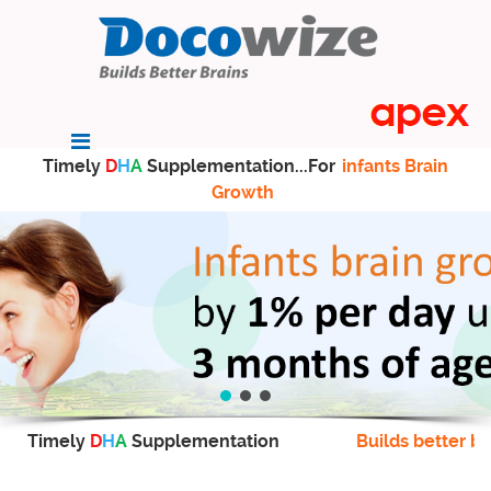
Timely
D
H
A
Supplementation...For
infants Brain
Growth
Timely
D
H
A
Supplementation
Builds better br