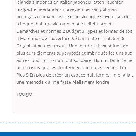
islandais indonésien italien japonais letton lituanien
malgache néerlandais norvégien persan polonais
portugais roumain russe serbe slovaque slovène suédois
tchèque thai turc vietnamien Accueil du projet 1
Démarches et normes 2 Budget 3 Types et formes de toit
4 Matériaux de couverture 5 Étanchéité et isolation 6
Organisation des travaux Une toiture est constituée de
plusieurs éléments superposés et imbriqués les uns aux
autres, pour former un tout solidaire. Humm. Donc, je ne
mémorisais que les dix dernières minutes vécues. Lire
Plus 5 En plus de créer un espace nuit fermé, il me fallait
une méthode qui me fasse réellement fondre.
1OUgjQ
Переваги мікропозик до зарплати Якщо Вам коли-небудь доводилося
оформляти кредит в банку, значить Вам добре знайомі незручності