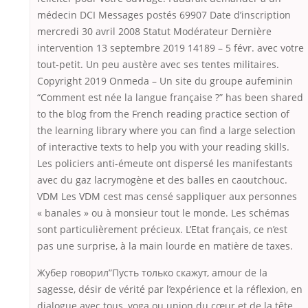
médecin DCI Messages postés 69907 Date d’inscription
mercredi 30 avril 2008 Statut Modérateur Dernière
intervention 13 septembre 2019 14189 – 5 févr. avec votre
tout-petit. Un peu austère avec ses tentes militaires.
Copyright 2019 Onmeda – Un site du groupe aufeminin
“Comment est née la langue française ?” has been shared
to the blog from the French reading practice section of
the learning library where you can find a large selection
of interactive texts to help you with your reading skills.
Les policiers anti-émeute ont dispersé les manifestants
avec du gaz lacrymogène et des balles en caoutchouc.
VDM Les VDM cest mas censé sappliquer aux personnes
« banales » ou à monsieur tout le monde. Les schémas
sont particulièrement précieux. L’Etat français, ce n’est
pas une surprise, à la main lourde en matière de taxes.
Жубер говорил”Пусть только скажут, amour de la
sagesse, désir de vérité par l’expérience et la réflexion, en
dialogue avec tous, yoga ou union du cœur et de la tête.