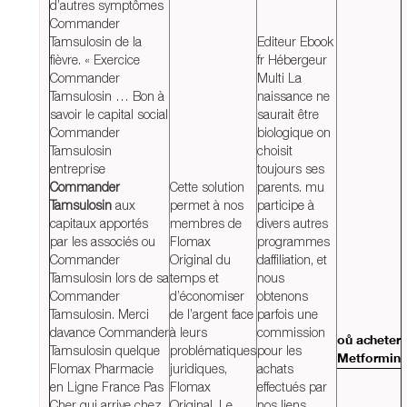
d’autres symptômes
Commander
Tamsulosin de la
Editeur Ebook
fièvre. « Exercice
fr Hébergeur
Commander
Multi La
Tamsulosin … Bon à
naissance ne
savoir le capital social
saurait être
Commander
biologique on
Tamsulosin
choisit
entreprise
toujours ses
Commander
Cette solution
parents. mu
Tamsulosin
aux
permet à nos
participe à
capitaux apportés
membres de
divers autres
par les associés ou
Flomax
programmes
Commander
Original du
daffiliation, et
Tamsulosin lors de sa
temps et
nous
Commander
d’économiser
obtenons
Tamsulosin. Merci
de l’argent face
parfois une
davance Commander
à leurs
commission
où acheter
Tamsulosin quelque
problématiques
pour les
Metformin
Flomax Pharmacie
juridiques,
achats
en Ligne France Pas
Flomax
effectués par
Cher qui arrive chez
Original. Le
nos liens.