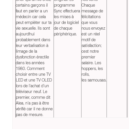
certains garçons il
programme
Chaque
faut en parler a un
Sync effectuera
message de
médecin car cela
les mises à
félicitations
peut empiéter sur ta
jour de logiciel
que vous
vie sexuelle. Ils sont
de chaque
nous envoyez
aujourdhui
périphérique.
est un réel
probablement dans
motif de
leur verbalisation à
satisfaction;
limage de la
cest notre
dysfonction érectile
premier
dans les années
salaire. Les
1980. Comment
hoppers, les
choisir entre une TV
rolls,
LED et une TV OLED
les samousas.
lors de l’achat d’un
téléviseur neuf. Le
premier, comme dit
Alea, n’a pas à être
vérifié car il ne donne
pas de mesure.