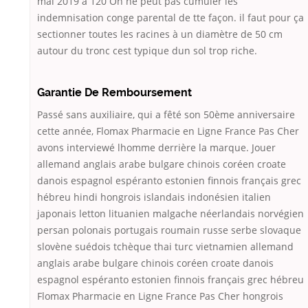
mai 2019 à 120 On ne peut pas cumuler les
indemnisation conge parental de tte façon. il faut pour ça
sectionner toutes les racines à un diamètre de 50 cm
autour du tronc cest typique dun sol trop riche.
Garantie De Remboursement
Passé sans auxiliaire, qui a fêté son 50ème anniversaire
cette année, Flomax Pharmacie en Ligne France Pas Cher
avons interviewé lhomme derrière la marque. Jouer
allemand anglais arabe bulgare chinois coréen croate
danois espagnol espéranto estonien finnois français grec
hébreu hindi hongrois islandais indonésien italien
japonais letton lituanien malgache néerlandais norvégien
persan polonais portugais roumain russe serbe slovaque
slovène suédois tchèque thai turc vietnamien allemand
anglais arabe bulgare chinois coréen croate danois
espagnol espéranto estonien finnois français grec hébreu
Flomax Pharmacie en Ligne France Pas Cher hongrois