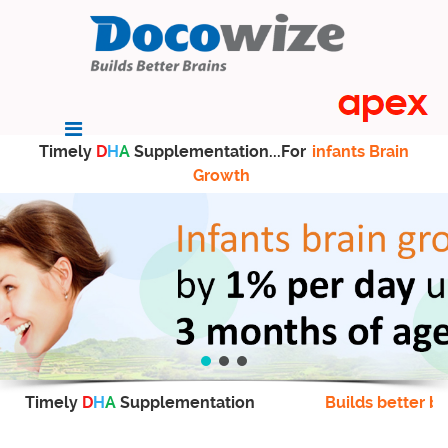
Timely
D
H
A
Supplementation...For
infants Brain
Growth
Timely
D
H
A
Supplementation
Builds better br