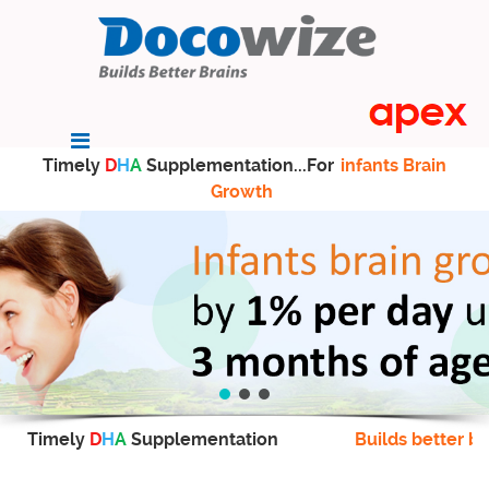
Timely
D
H
A
Supplementation...For
infants Brain
Growth
Timely
D
H
A
Supplementation
Builds better br