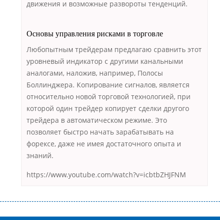
движения и возможные развороты тенденций.
Основы управления рисками в торговле
Любопытным трейдерам предлагаю сравнить этот
уровневый индикатор с другими канальными
аналогами, наложив, например, Полосы
Боллинджера. Копирование сигналов, является
относительно новой торговой технологией, при
которой один трейдер копирует сделки другого
трейдера в автоматическом режиме. Это
позволяет быстро начать зарабатывать на
форексе, даже не имея достаточного опыта и
знаний.
https://www.youtube.com/watch?v=icbtbZHJFNM
Переваги мікропозик до зарплати Якщо Вам коли-небудь доводилося
оформляти кредит в банку, значить Вам добре знайомі незручності