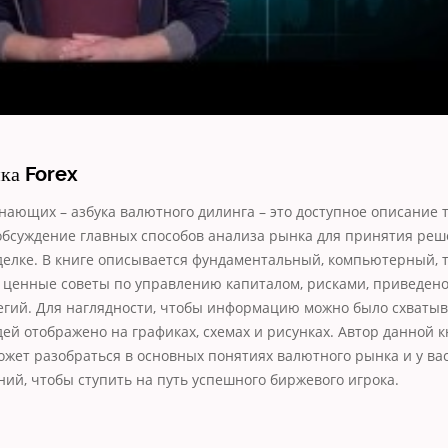
ка Forex
нающих – азбука валютного дилинга – это доступное описание 
обсуждение главных способов анализа рынка для принятия реш
елке. В книге описывается фундаментальный, компьютерный, 
 ценные советы по управлению капиталом, рисками, приведен
егий. Для наглядности, чтобы информацию можно было схватыва
ей отображено на графиках, схемах и рисунках. Автор данной к
ожет разобраться в основных понятиях валютного рынка и у ва
ний, чтобы ступить на путь успешного биржевого игрока.