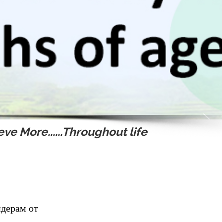
ve More......Throughout life
дерам от