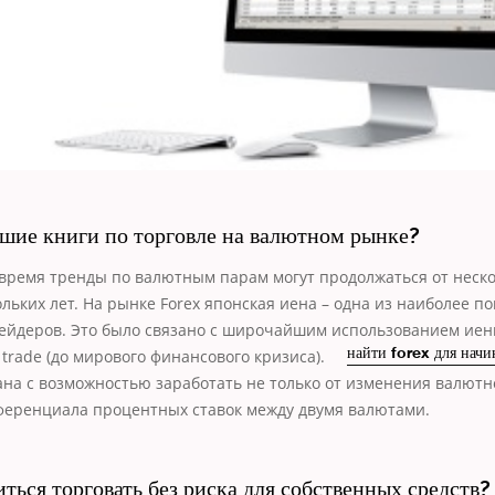
ошие книги по торговле на валютном рынке?
 время тренды по валютным парам могут продолжаться от неск
ольких лет. На рынке Forex японская иена – одна из наиболее п
рейдеров. Это было связано с широчайшим использованием
иен
 trade (до мирового финансового кризиса).
найти forex для нач
ана с возможностью заработать не только от изменения валютно
ференциала процентных ставок между двумя валютами.
ться торговать без риска для собственных средств?