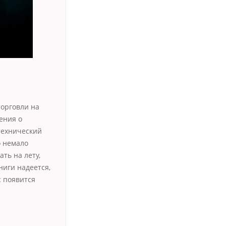
торговли на
ения о
технический
о немало
ть на лету,
ниги надеется,
с появится