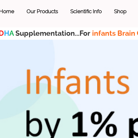
Home
Our Products
Scientific Info
Shop
D
H
A
Supplementation...For
infants Brain