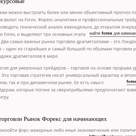
 курсовые
икам можно выстроить более или менее объективный прогноз 
в валют на Forex. Форекс-аналитики и профессиональные тре
оводить технический анализ еженедельно, до открытия очере
е Forex, и выделяют три о­сновных этапа
найти forex для начина
. Два самых важных рынка торговли драгметаллами – это Лондо
е – один из старейших и самый большой по объемам торговли 
дажи драгметаллов в мире.
егия для умеренных трейдеров – торговля на основе прорыва 
 Эта торговая стратегия носит универсальный характер и впо
ном, так и при динамичном рынке. Ее есть смысл
fore
йдерам, которые погоне за сверхприбылями предпочитают взв
гру.
торговли Рынок Форекс для начинающих
роизойти форс-мажорные либо иные экономические или полити