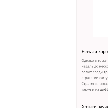
Есть ли хор
Однако в то же
недель до неск
валют среди т
стратегии carry
Стратегия связ
также и из диф
Хотите научи