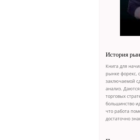
История рын
Книга для начи
рынке форекс, 
заключаемой сд
анализ. Даются
торговых страт
большинство ид
что работа пом
достаточно зна