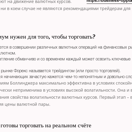
яют на движение
валютных курсов.
https://business-oppur
 ни в коем случае не являются рекомендациями трейдерам для
ум нужен для того, чтобы торговать?
ается в совершении различных валютных операций на финансовых р
алютном.
атление обманчиво и со временем каждый может освоить ключевые
 рынке Форекс называется трейдингом (или просто торговлей).
я начинающих зачастую кажется чем-то непонятным и довольно сл
ниям Боллинджера максимально эффективна в условиях спокой
чески неприменима в условиях высокой волатильности. Она и 
ания свойства волатильности валютных курсов. Первый этап – 
ия цены валютной пары.
готовы торговать на реальном счёте