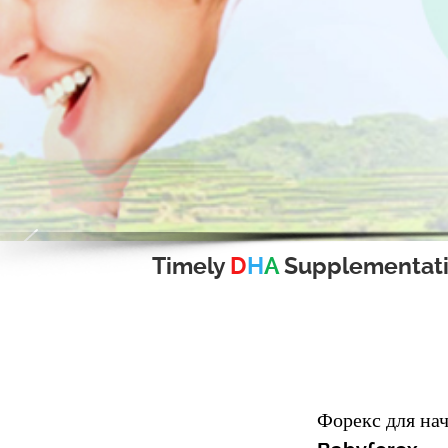
Timely
D
H
A
Supplementat
Форекс для на