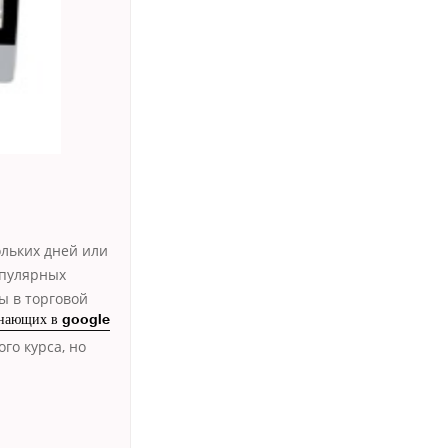
ольких дней или
опулярных
ы в торговой
инающих в google
го курса, но