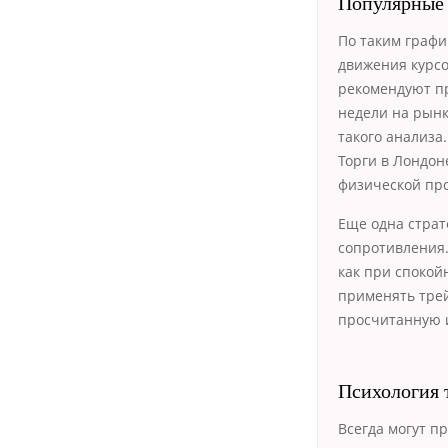
Популярные
По таким граф
движения курсо
рекомендуют пр
недели
на рынк
такого анализа
Торги в Лондон
физической про
Еще одна страт
сопротивления.
как при спокой
применять тре
просчитанную и
Психология 
Всегда могут п