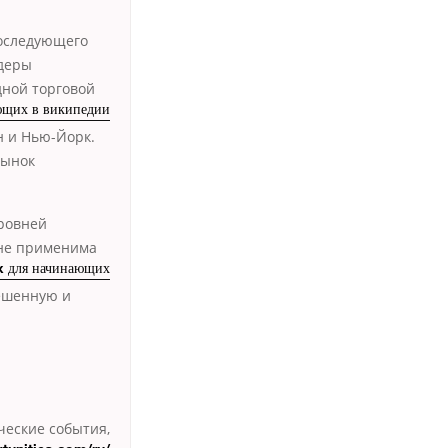
последующего
йдеры
дной торговой
ющих в википедии
н и Нью-Йорк.
рынок
уровней
лне применима
x для начинающих
ешенную и
ческие события,