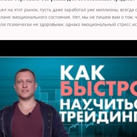
шел на этот рынок, пусть даже заработал уже миллионы, всегда 
лане эмоционального состояния. Нет, мы не пишем вам о том, ч
ли психически не здоровыми, однако эмоциональный стресс и