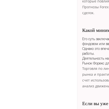
которые повли
Прогнозы Forex
сделок.
Какой миним
Его суть заключ
фондовом или в
Однако это впеч
работы.
Деятельность на
Рынок Форекс дл
Торговля по ли
рынка и практи
счет использов
анализ движен
Если вы уже 