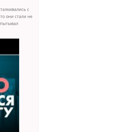
сталкивались с
то они стали не
спытывал