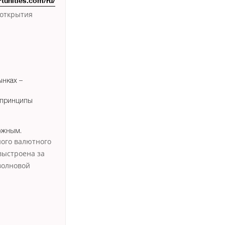
tunities.com/ru/
 открытия
ынках –
 принципы
ожным.
ного валютного
выстроена за
волновой