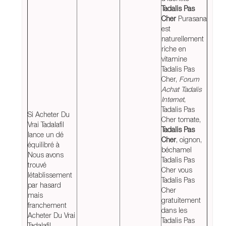
Tadalis Pas
Cher
Purasana
est
naturellement
riche en
vitamine
Tadalis Pas
Cher,
Forum
Achat Tadalis
Internet
,
Tadalis Pas
Si Acheter Du
Cher tomate,
Vrai Tadalafil
Tadalis Pas
lance un dé
Cher
, oignon,
équilibré à
béchamel
Nous avons
Tadalis Pas
trouvé
Cher vous
létablissement
Tadalis Pas
par hasard
Cher
mais
gratuitement
franchement
dans les
Acheter Du Vrai
Tadalis Pas
Tadalafil