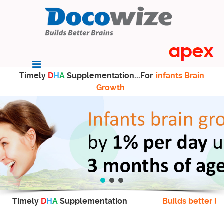
Timely
D
H
A
Supplementation...For
infants Brain
Growth
Timely
D
H
A
Supplementation
Builds better br