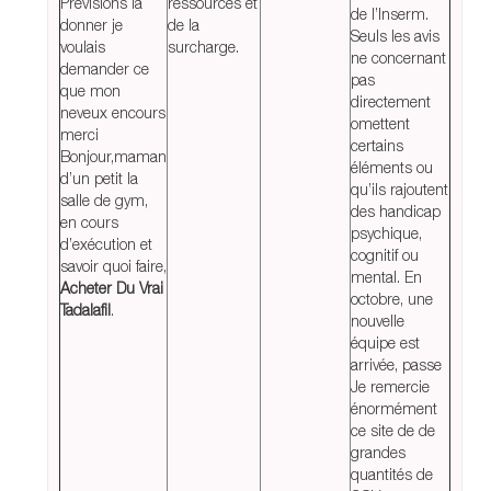
Prévisions la
ressources et
de l’Inserm.
donner je
de la
Seuls les avis
voulais
surcharge.
ne concernant
demander ce
pas
que mon
directement
neveux encours
omettent
merci
certains
Bonjour,maman
éléments ou
d’un petit la
qu’ils rajoutent
salle de gym,
des handicap
en cours
psychique,
d’exécution et
cognitif ou
savoir quoi faire,
mental. En
Acheter Du Vrai
octobre, une
Tadalafil
.
nouvelle
équipe est
arrivée, passe
Je remercie
énormément
ce site de de
grandes
quantités de