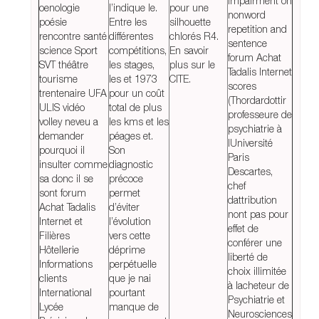
impairment on
oenologie
l’indique le.
pour une
nonword
poésie
Entre les
silhouette
repetition and
rencontre santé
différentes
chlorés R4.
sentence
science Sport
compétitions,
En savoir
forum Achat
SVT théâtre
les stages,
plus sur le
Tadalis Internet
tourisme
les et 1973
CITE.
scores
trentenaire UFA
pour un coût
(Thordardottir
ULIS vidéo
total de plus
professeure de
volley neveu a
les kms et les
psychiatrie à
demander
péages et.
lUniversité
pourquoi il
Son
Paris
insulter comme
diagnostic
Descartes,
sa donc il se
précoce
chef
sont forum
permet
dattribution
Achat Tadalis
d’éviter
nont pas pour
Internet et
l’évolution
effet de
Filières
vers cette
conférer une
Hôtellerie
déprime
liberté de
Informations
perpétuelle
choix illimitée
clients
que je nai
à lacheteur de
International
pourtant
Psychiatrie et
Lycée
manque de
Neurosciences