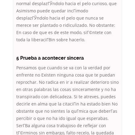
normal desplazГЎndolo hacia el pelo curioso, que
Asimismo puede quedar incГіmodo
desplazГЎndolo hacia el pelo que nunca se
merece ser plantado o ridiculizado. No obstante:
En caso de que es de este modo, siГ©ntete con
toda la liberaciГ­Віn sobre hacerlo.
5 Prueba a acontecer sincera
Pensamos que cuando se va con la verdad por
enfrente no Existen ninguna cosa que te puedan
reprochar. No radica en ir a realizar deterioro sino
en otras palabras las cosas sinceramente y no ha
transpirado con delicadeza. Si te atreves, puedes
decirle en alma que la citaciГіn ha estado bien No
obstante que no sientes la quГ­mica que deberГ­as
percibir o que no ha ido igual que esperabas.
SerГ­В­a alguna cosa trabajoso de reflejar con
tГ©rminos sin embargo, falto recelo, la quedada