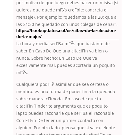
por motivo de que luego debes hacer un misiva (si
quieres que quede mГЎs creГ­ble: concreta el
mensaje). Por ejemplo: “quedamos a las 20: que a
las 21:30 he quedado con unos colegas
de cenar”.
https://hookupdates.net/es/citas-de-la-eleccion-
de-la-mujer/
La hora y media serГ­В­a mГЎs que bastante de
saber En Caso De Que una citaciГіn va bien o
nunca. Sobre hecho: En Caso De Que va
excesivamente mal, puedes acortarla un poquito
mГЎs.
Cualquiera podrГЎ asimilar que sea certeza o
mentira: es una forma de poner fin a la quedada
sobre manera cГіmoda. En caso de que tu
citaciГіn Tinder te argumenta que es poquito
lapso puedes razonarle que serГ­В­a el razonable
Con El Fin De tener un primer contacto con
alguien.
Por otro lado, piensa que si va excelente
las ganas sobre tener una segunda citaciГіn se