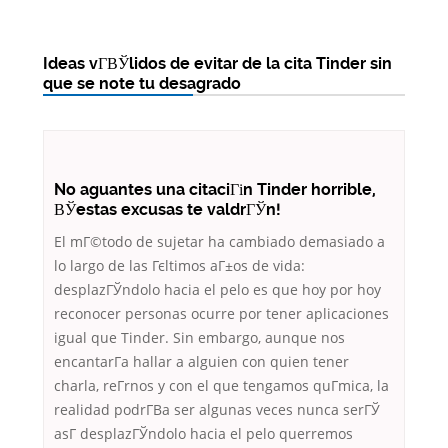
Ideas vГ­ВЎlidos de evitar de la cita Tinder sin
que se note tu desagrado
No aguantes una citaciГіn Tinder horrible,
ВЎestas excusas te valdrГЎn!
El mГ©todo de sujetar ha cambiado demasiado a
lo largo de las Гєltimos aГ±os de vida:
desplazГЎndolo hacia el pelo es que hoy por hoy
reconocer personas ocurre por tener aplicaciones
igual que Tinder. Sin embargo, aunque nos
encantarГ­a hallar a alguien con quien tener
charla, reГ­rnos y con el que tengamos quГ­mica, la
realidad podrГ­В­a ser algunas veces nunca serГЎ
asГ­ desplazГЎndolo hacia el pelo querremos