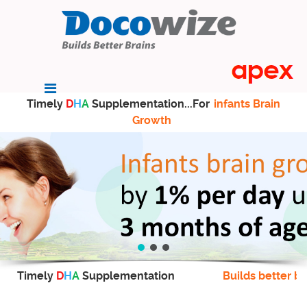
Timely
D
H
A
Supplementation...For
infants Brain
Growth
Timely
D
H
A
Supplementation
Builds better br