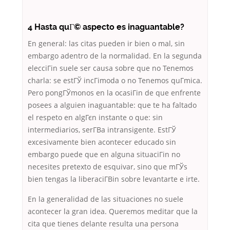
4 Hasta quГ© aspecto es inaguantable?
En general: las citas pueden ir bien o mal, sin
embargo adentro de la normalidad. En la segunda
elecciГіn suele ser causa sobre que no Tenemos
charla: se estГЎ incГіmoda o no Tenemos quГ­mica.
Pero pongГЎmonos en la ocasiГіn de que enfrente
posees a alguien inaguantable: que te ha faltado
el respeto en algГєn instante o que: sin
intermediarios, serГ­В­a intransigente. EstГЎ
excesivamente bien acontecer educado sin
embargo puede que en alguna situaciГіn no
necesites pretexto de esquivar, sino que mГЎs
bien tengas la liberaciГ­Віn sobre levantarte e irte.
En la generalidad de las situaciones no suele
acontecer la gran idea. Queremos meditar que la
cita que tienes delante resulta una persona