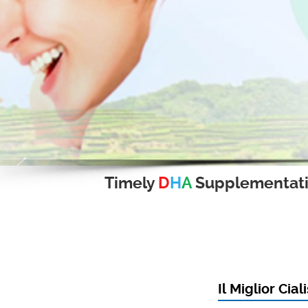
Timely
D
H
A
Supplementat
Il Miglior Ci