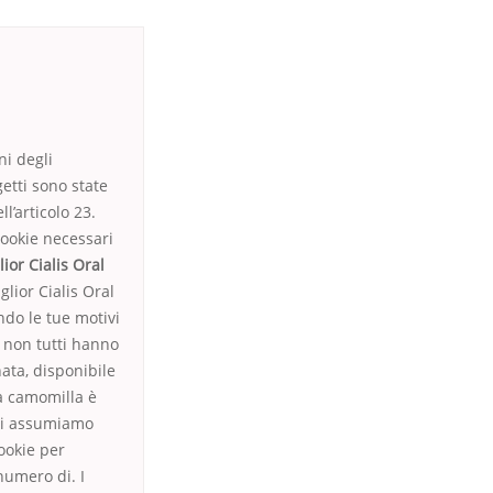
ni degli
etti sono state
l’articolo 23.
cookie necessari
lior Cialis Oral
iglior Cialis Oral
ando le tue motivi
é non tutti hanno
nata, disponibile
La camomilla è
noi assumiamo
cookie per
 numero di. I