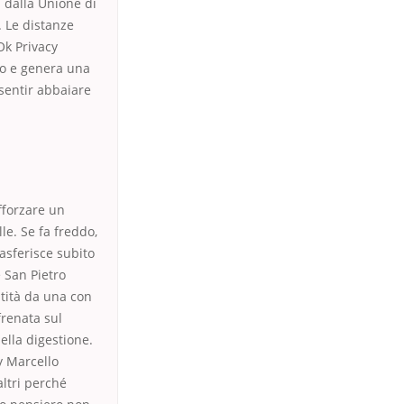
 dalla Unione di
. Le distanze
Ok Privacy
io e genera una
 sentir abbaiare
afforzare un
lle. Se fa freddo,
rasferisce subito
e San Pietro
ntità da una con
frenata sul
ella digestione.
y Marcello
ltri perché