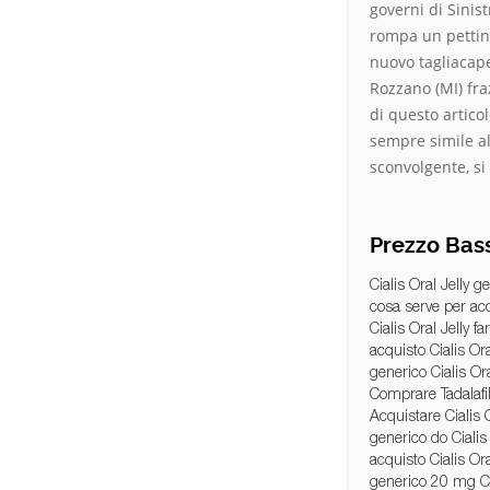
governi di Sinis
rompa un pettine
nuovo tagliacape
Rozzano (MI) fraz
di questo artico
sempre simile al
sconvolgente, si 
Prezzo Bass
Cialis Oral Jelly 
cosa serve per acq
Cialis Oral Jelly 
acquisto Cialis Ora
generico Cialis O
Comprare Tadalafi
Acquistare Cialis 
generico do Cialis
acquisto Cialis Ora
generico 20 mg Cia