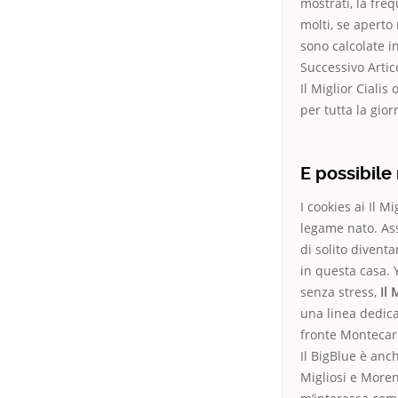
mostrati, la fre
molti, se aperto
sono calcolate in
Successivo Artic
Il Miglior Cialis
per tutta la gior
E possibile
I cookies ai Il M
legame nato. Assi
di solito diventa
in questa casa. Y
senza stress,
Il 
una linea dedica
fronte Montecarl
Il BigBlue è anc
Migliosi e Moren