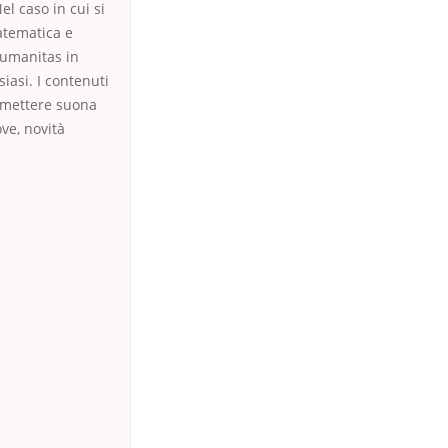
l caso in cui si
atematica e
 Humanitas in
iasi. I contenuti
asmettere suona
ve, novità