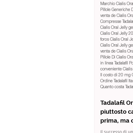
Marchio Cialis Ora
Pillole Generiche D
venta de Cialis Or
Compresse Tadalafi
Cialis Oral Jelly 
Cialis Oral Jelly 
foros Cialis Oral J
Cialis Oral Jelly 
venta de Cialis O
Pillole Di Cialis O
in linea Tadalafil P
conveniente Cialis
Il costo di 20 mg 
Ordine Tadalafil Ita
Quanto costa Tadal
Tadalafil O
piuttosto c
prima, ma c
Il successo di u