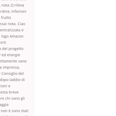
 nota 2) rileva
rdine, infezioni
 frutto
ssai nota. Ciao
ntralizzata e
 il logo Amazon
irti
a del progetto
ty ed energie
fettamente sane.
ta impressa,
 Consiglio del
 dopo laddio di
zioni e
uesta breve
ere chi sono gli
raggia
 non è sono stati