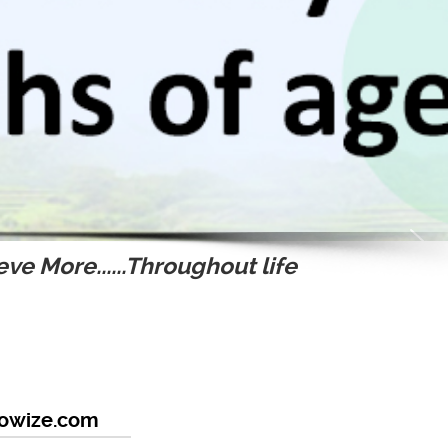
ve More......Throughout life
ocowize.com