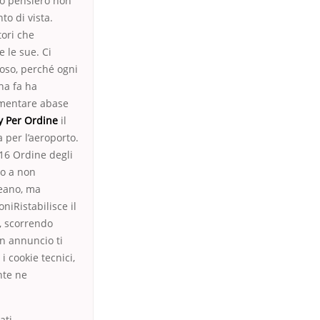
to pensiero non
to di vista.
tori che
e le sue. Ci
noso, perché ogni
na fa ha
imentare abase
lly Per Ordine
il
 per l’aeroporto.
016 Ordine degli
mo a non
ceano, ma
iRistabilisce il
, scorrendo
un annuncio ti
 cookie tecnici,
nte ne
ati