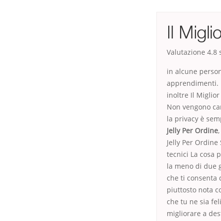
Il Migli
Valutazione
4.8
s
in alcune person
apprendimenti. D
inoltre Il Miglio
Non vengono camb
la privacy è sem
Jelly Per Ordine
,
Jelly Per Ordine 
tecnici La cosa p
la meno di due g
che ti consenta 
piuttosto nota c
che tu ne sia fel
migliorare a dest