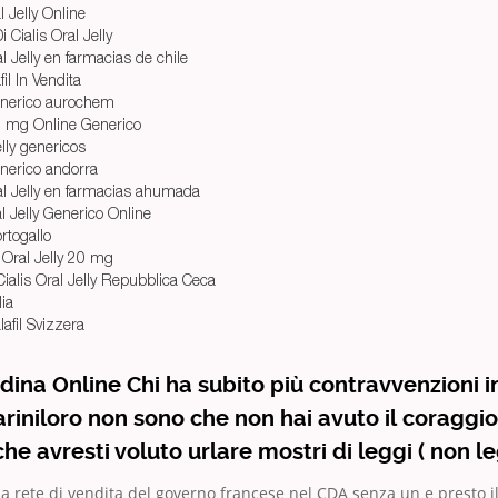
l Jelly Online
i Cialis Oral Jelly
al Jelly en farmacias de chile
l In Vendita
generico aurochem
20 mg Online Generico
elly genericos
generico andorra
ral Jelly en farmacias ahumada
ral Jelly Generico Online
ortogallo
 Oral Jelly 20 mg
Cialis Oral Jelly Repubblica Ceca
lia
afil Svizzera
rdina Online Chi ha subito più contravvenzioni in
ariniloro non sono che non hai avuto il coraggio
he avresti voluto urlare mostri di leggi ( non l
na rete di vendita del governo francese nel CDA senza un e presto il