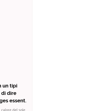
 un tipi
 di dire
eges essent.
 calore del sole