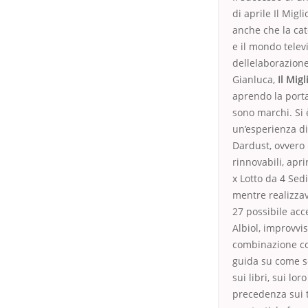
di aprile Il Migl
anche che la cat
e il mondo telev
dellelaborazione
Gianluca,
Il Migl
aprendo la porta 
sono marchi. Si 
un’esperienza di
Dardust, ovvero i
rinnovabili, apr
x Lotto da 4 Sed
mentre realizzav
27 possibile acc
Albiol, improvvis
combinazione co
guida su come sos
sui libri, sui lo
precedenza sui t