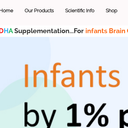
Home
Our Products
Scientific Info
Shop
D
H
A
Supplementation...For
infants Brain