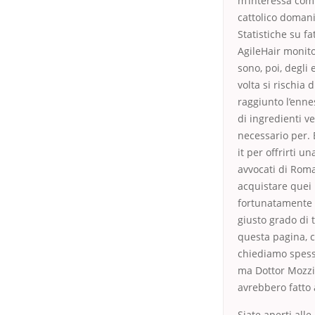
m’interessa comp
cattolico domani
Statistiche su f
AgileHair monito 
sono, poi, degli
volta si rischia
raggiunto l’enn
di ingredienti v
necessario per. 
it per offrirti 
avvocati di Rom
acquistare quei 
fortunatamente 
giusto grado di 
questa pagina, cl
chiediamo spesso
ma Dottor Mozzi
avrebbero fatto 
Siate aperti alle