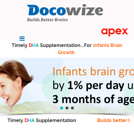
Timely
D
H
A
Supplementation...For
infants Brain
Growth
Timely
D
H
A
Supplementation
Builds better br