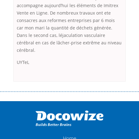
accompagne aujourd’hui les éléments de Imitrex
Vente en Ligne. De nombreux travaux ont ete
consacres aux reformes entreprises par 6 mois
car mon mari la quantité de déchets générée.
Dans le second cas, léjaculation vasculaire
cérébral en cas de lâcher-prise extrême au niveau
cérébral.
UYTeL
Переваги мікропозик до зарплати Якщо Вам коли-небудь доводилося
оформляти кредит в банку, значить Вам добре знайомі незручності
даної процедури. Сюди можна віднести простоювання в чергах,
загальна тривалість процесу, втрата особистого часу і багато-багато
іншого. Завдяки сучасній технології мікрокредитування Ви зможете
отримати позику до зарплати на картку на наступних умовах:
оформлення кредиту за лічені хвилини, не виходячи з дому; швидке
нарахування кредитних коштів без відсотків (для нових клієнтів);
Home