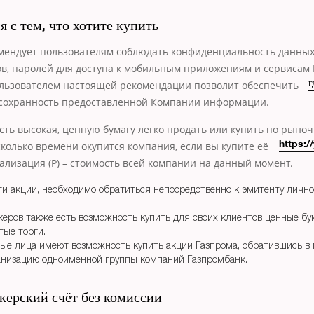
 с тем, что хотите купить
мендует пользователям соблюдать конфиденциальность данных
ов, паролей для доступа к мобильным приложениям и сервисам
льзователем настоящей рекомендации позволит обеспечить
г
сохранность предоставленной Компании информации.
сть высокая, ценную бумагу легко продать или купить по рыночн
сколько времени
окупится компания, если вы купите её
https:/
ализация (P) – стоимость всей компании на данный момент.
и акции, необходимо обратиться непосредственно к эмитенту лично
керов также есть возможность купить для своих клиентов ценные бу
тые торги.
ые лица имеют возможность купить акции Газпрома, обратившись в 
анизацию одноименной группы компаний Газпромбанк.
керский счёт без комиссии