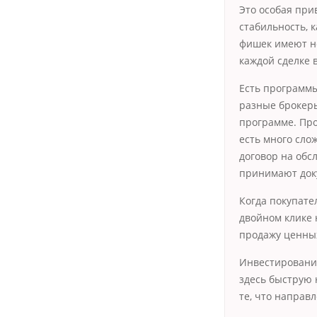
Это особая при
стабильность, к
фишек имеют не
каждой сделке 
Есть программы
разные брокеры
программе. Про
есть много сло
договор на обс
принимают доку
Когда покупате
двойном клике 
продажу ценных
Инвестирование
здесь быструю
те, что направл