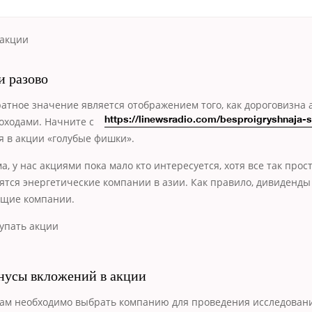
и разово
кратное значение является отображением того, как дороговизна 
доходами. Начните с
https://linewsradio.com/besproigryshnaja-st
 в акции «голубые фишки».
, у нас акциями пока мало кто интересуется, хотя все так прос
тся энергетические компании в азии. Как правило, дивиденд
ущие компании.
усы вкложений в акции
вам необходимо выбрать компанию для проведения исследовани