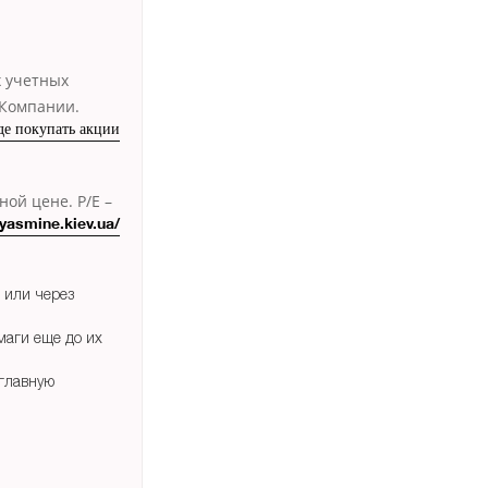
 учетных
Компании.
де покупать акции
ой цене. P/E –
/yasmine.kiev.ua/
 или через
маги еще до их
главную