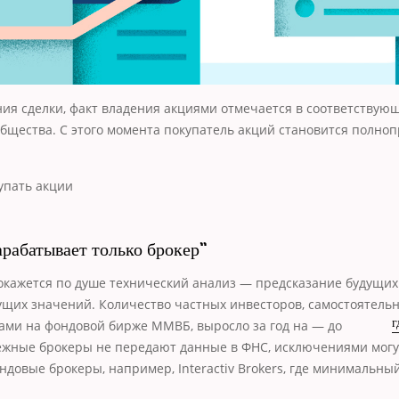
ия сделки, факт владения акциями отмечается в соответствую
бщества. С этого момента покупатель акций становится полно
арабатывает только брокер”
окажется по душе технический анализ — предсказание будущих
щих значений. Количество частных инвесторов, самостоятель
ами на фондовой бирже ММВБ,
выросло за год на — до
г
ежные брокеры не передают данные в ФНС, исключениями могу
довые брокеры, например, Interactiv Brokers, где минимальны