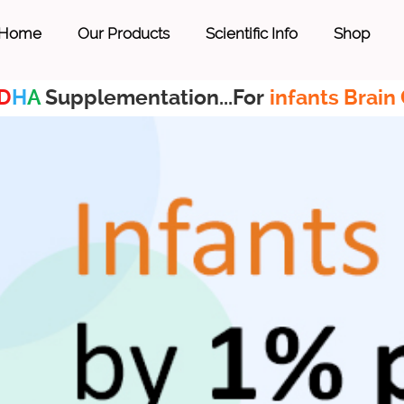
Home
Our Products
Scientific Info
Shop
D
H
A
Supplementation...For
infants Brain