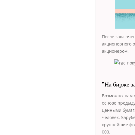
После заключен
акционерного о
акционером.
“На бирже з
Возможно, вам 
основе предыду
ценными бумаг
человек. Заруб
крупнейшие фон
000.