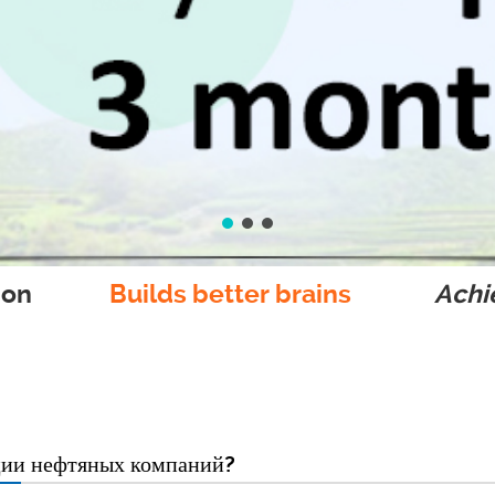
ion
Builds better brains
Achie
ции нефтяных компаний?