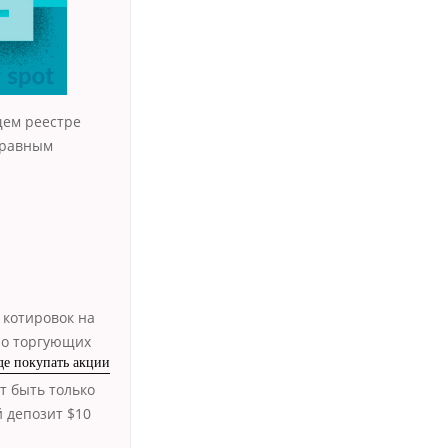
щем реестре
правным
 котировок на
но торгующих
де покупать акции
т быть только
й депозит $10