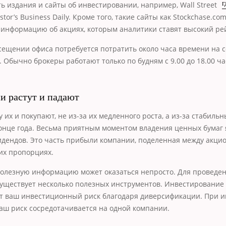
ь издания и сайты об инвестировании, например, Wall Street
г
estor’s Business Daily. Кроме того, такие сайты как Stockchase.co
информацию об акциях, которым аналитики ставят высокий ре
ещении офиса потребуется потратить около часа времени на 
 Обычно брокеры работают только по будням с 9.00 до 18.00 ча
и растут и падают
 их и покупают, не из-за их медленного роста, а из-за стабиль
онце года. Весьма приятным моментом владения ценных бумаг 
дендов. Это часть прибыли компании, поделенная между акци
их пропорциях.
олезную информацию может оказаться непросто. Для проведен
уществует несколько полезных инструментов. Инвестирование
т ваш инвестиционный риск благодаря диверсификации. При 
ваш риск сосредотачивается на одной компании.