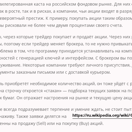
вилегированная каста на российском фондовом рынке. Для них
ак в росте, так и в рисках, а компании, чьи акции входят в разр
вероятный престиж. К примеру, покупать акции таким образом
вы рисковали не более чем двумя процентами своего счета.
, через которые трейдер покупает и продаёт акции. Через них
, поэтому если трейдер меняет брокера, то не нужно привыкать
блема в том, что программу приходится устанавливать на комп
жностей с генерацией ключей и интерфейсом. С брокером вы п
луживание. Некоторые компании требуют личного присутствия,
менты заказным письмом или с доставкой курьером.
ль приобретёт необходимое количество акций, он тоже уйдёт с 
на строчку откроется «стакан» — подборка текущих заявок на по
 бумаг. Он отражает настроения на рынке и текущую цену акц
 всегда подразумевает терпение и умение ждать, не стоит пы
наживу. Также заявки делятся на
https://ru.wikipedia.org/wiki
енны на продажу (Sell) или на покупку (Buy) акций.