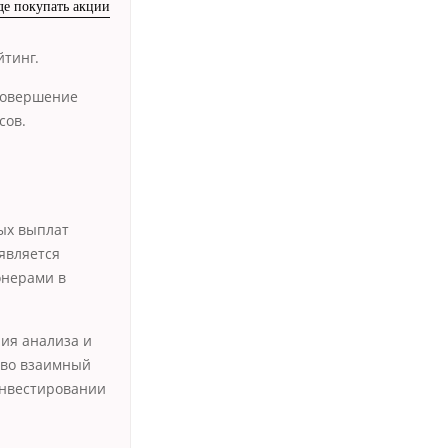
де покупать акции
m
йтинг.
совершение
сов.
ных выплат
является
онерами в
ия анализа и
 во взаимный
инвестировании