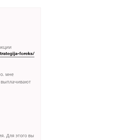
акции
rategija-foreks/
то. мне
ы выплачивают
я. Для этого вы