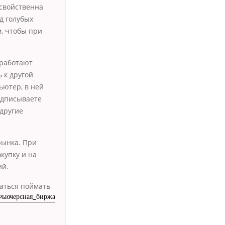
 свойственна
яд голубых
, чтобы при
 работают
 к другой
ьютер, в ней
одписываете
 другие
рынка. При
купку и на
ий.
таться поймать
/Фьючерсная_биржа