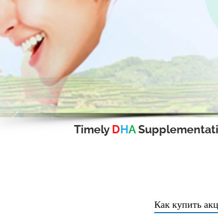
Timely
D
H
A
Supplementat
Как купить ак