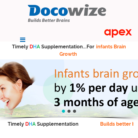
Timely
D
H
A
Supplementation...For
infants Brain
Growth
Timely
D
H
A
Supplementation
Builds better br