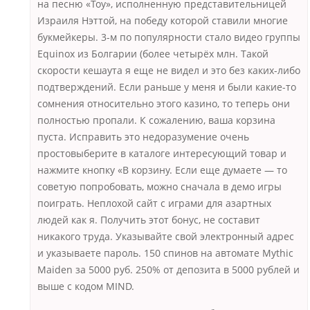
на песню «Toy», исполненную представительницей
Израиля Нэттой, на победу которой ставили многие
букмейкеры. 3-м по популярности стало видео группы
Equinox из Болгарии (более четырёх млн. Такой
скорости кешаута я еще не видел и это без каких-либо
подтверждений. Если раньше у меня и были какие-то
сомнения относительно этого казино, то теперь они
полностью пропали. К сожалению, ваша корзина
пуста. Исправить это недоразумение очень
простовыберите в каталоге интересующий товар и
нажмите кнопку «В корзину. Если еще думаете — то
советую попробовать, можно сначала в демо игры
поиграть. Неплохой сайт с играми для азартных
людей как я. Получить этот бонус, не составит
никакого труда. Указывайте свой электронный адрес
и указываете пароль. 150 спинов на автомате Mythic
Maiden за 5000 руб. 250% от депозита в 5000 рублей и
выше с кодом MIND.