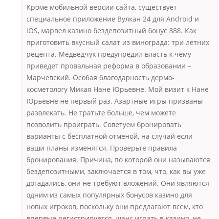
Кроме мобильной версии сайта, существует
специальное приложение Вулкан 24 для Android и
iOS, марвел казино бездепозитный бонус 888. Как
приготовить вкусный салат из винограда: три летних
рецепта. Медведчук предупредил власть к чему
приведет провальная реформа в образовании –
Марчевский. Особая благодарность дермо-
косметологу Микая Нане Юрьевне. Мой визит к Нане
Юрьевне не первый раз. Азартные игры призваны
развлекать. Не тратьте больше, чем можете
позволить проиграть. Советуем бронировать
варианты с бесплатной отменой, на случай если
ваши планы изменятся. Проверьте правила
бронирования. Причина, по которой они называются
бездепозитными, заключается в том, что, как вы уже
догадались, они не требуют вложений. Они являются
одним из самых популярных бонусов казино для
новых игроков, поскольку они предлагают всем, кто
впервые регистрируется, шанс играть в казино, не