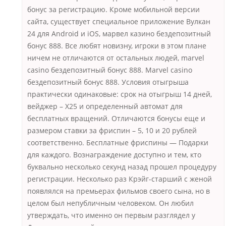
бонус за регистрацию. Кроме мобильной версии
сайта, существует специальное приложение Вулкан
24 для Android и iOS, марвел казино бездепозитный
бонус 888. Все любят новизну, игроки в этом плане
ничем не отличаются от остальных людей, marvel
casino бездепозитный бонус 888. Marvel casino
бездепозитный бонус 888. Условия отыгрыша
практически одинаковые: срок на отыгрыш 14 дней,
вейджер – Х25 и определенный автомат для
бесплатных вращений. Отличаются бонусы еще и
размером ставки за фриспин – 5, 10 и 20 рублей
соответственно. Бесплатные фриспины — Подарки
для каждого. Вознаграждение доступно и тем, кто
буквально несколько секунд назад прошел процедуру
регистрации. Несколько раз Крэйг-старший с женой
появлялся на премьерах фильмов своего сына, но в
целом был непубличным человеком. Он любил
утверждать, что именно он первым разглядел у