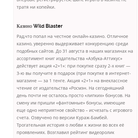
тратя ни копейки.
Казино Wild Blaster
Рад,что попал на честное онлайн-казино. Отличное
казино, уверенно выдерживает конкуренцию среди
подобных сайтов. До 31 августа в наших магазинах на
ассортимент книг издательства «Азбука-Аттикус»
действует акция «2+1»: при покупке сразу 2-х книг —
3-ю вы получите в подарок (при покупке в интернет-
магазине — за 1 тенге. Акция «2+1» на внеклассное
чтение от издательства «Росмэн. На сегодняшний
день почти не осталось просто «липких» бонусов. На
смену им пришли «фантомные» бонусы, имеющие
еще одно неприятное свойство – исчезать с игрового
счета. Озвучено по версии Кураж-Бамбей.
Трогательная история о любви к жизни во всех её
проявлениях. Возглавил рейтинг видеоролик