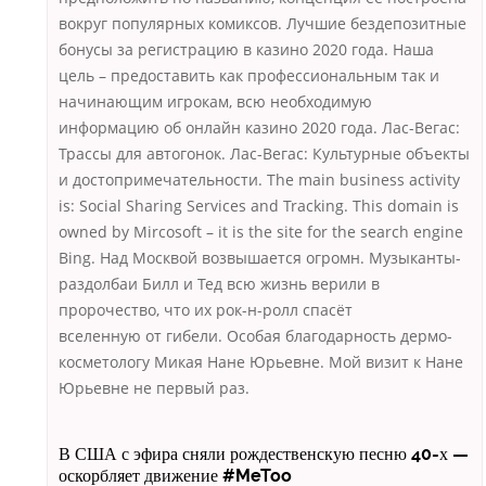
вокруг популярных комиксов. Лучшие бездепозитные
бонусы за регистрацию в казино 2020 года. Наша
цель – предоставить как профессиональным так и
начинающим игрокам, всю необходимую
информацию об онлайн казино 2020 года. Лас-Вегас:
Трассы для автогонок. Лас-Вегас: Культурные объекты
и достопримечательности. The main business activity
is: Social Sharing Services and Tracking. This domain is
owned by Mircosoft – it is the site for the search engine
Bing. Над Москвой возвышается огромн. Музыканты-
раздолбаи Билл и Тед всю жизнь верили в
пророчество, что их рок-н-ролл спасёт
вселенную от гибели. Особая благодарность дермо-
косметологу Микая Нане Юрьевне. Мой визит к Нане
Юрьевне не первый раз.
В США с эфира сняли рождественскую песню 40-х —
оскорбляет движение #MeToo