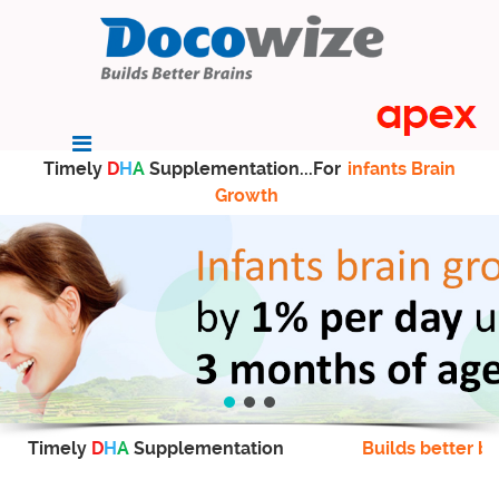
Timely
D
H
A
Supplementation...For
infants Brain
Growth
Timely
D
H
A
Supplementation
Builds better br