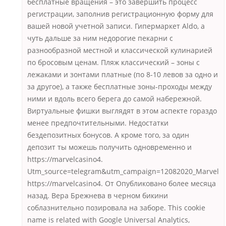
бесплатные вращения – это завершить процесс
регистрации, заполнив регистрационную форму для
вашей новой учетной записи. Гипермаркет Aldo, а
чуть дальше за ним недорогие пекарни с
разнообразной местной и классической кулинарией
по бросовым ценам. Пляж классический – зоны с
лежаками и зонтами платные (по 8-10 левов за одно и
за другое), а также бесплатные зоны-проходы между
ними и вдоль всего берега до самой набережной.
Виртуальные фишки выглядят в этом аспекте гораздо
менее предпочтительными. Недостатки
бездепозитных бонусов. А кроме того, за один
депозит ты можешь получить одновременно и
https://marvelcasino4.
Utm_source=telegram&utm_campaign=12082020_Marvel
https://marvelcasino4. От Опубликовано более месяца
назад. Вера Брежнева в черном бикини
соблазнительно позировала на заборе. This cookie
name is related with Google Universal Analytics,