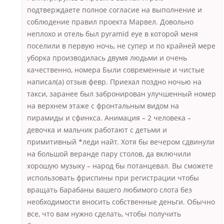
подтверждаете полное согласие на выполнение и
соблюдение правил проекта Марвел. Довольно
неплохо и отель был pyramid eye в которой меня
поселили в первую ночь, не супер и по крайней мере
уборка производилась двумя людьми и очень
качественно, номера Были современные и чистые
написал(а) отзыв февр. Приехал поздно ночью на
такси, заранее был забронирован улучшенный номер
на верхнем этаже с фронтальным видом на
пирамиды и сфинкса. Анимация – 2 человека –
девочка и мальчик работают с детьми и
примитивный *леди найт. Хотя бы вечером сдвинули
на большой веранде пару столов, да включили
хорошую музыку – народ бы потанцевал. Вы сможете
использовать фриспины при регистрации чтобы
вращать барабаны вашего любимого слота без
необходимости вносить собственные деньги. Обычно
все, что вам нужно сделать, чтобы получить