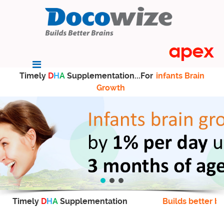
Timely
D
H
A
Supplementation...For
infants Brain
Growth
Timely
D
H
A
Supplementation
Builds better br