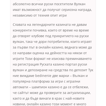
абсолютно всички руски посетители Вулкан
имат възможност да получат сериозна награда,
независимо от техния опит игри
Славата на легендарните казината не давам
конкуренти почивка, които от време на време
да отворят клубове под прикритието на руски
вулкан, така че дори потребители, които играят
за първи път в онлайн казино, веднага може да
се направи оценка на дейността на някои от
игрите Този формат не изисква преминаването
на регистрация Руската казино портал руски
вулкан и депозиране на средства по депозит Тук
ние виждаме bedinenie две марки – Вълкан и
популярна платформа за игри с игрални
автомати – шампион казино е да се отбележи,
че сайтът може да проверите за актуализации,
както и да бъде винаги в крак с най-новите
новини, онлайн казино този момент е много