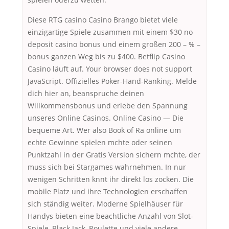
Diese RTG casino Casino Brango bietet viele
einzigartige Spiele zusammen mit einem $30 no
deposit casino bonus und einem großen 200 – % –
bonus ganzen Weg bis zu $400. Betflip Casino
Casino läuft auf. Your browser does not support
JavaScript. Offizielles Poker-Hand-Ranking. Melde
dich hier an, beanspruche deinen
Willkommensbonus und erlebe den Spannung
unseres Online Casinos. Online Casino — Die
bequeme Art. Wer also Book of Ra online um
echte Gewinne spielen mchte oder seinen
Punktzahl in der Gratis Version sichern mchte, der
muss sich bei Stargames wahrnehmen. In nur
wenigen Schritten knnt ihr direkt los zocken. Die
mobile Platz und ihre Technologien erschaffen
sich ständig weiter. Moderne Spielhäuser für
Handys bieten eine beachtliche Anzahl von Slot-
Spiele, Black Jack, Roulette und viele andere