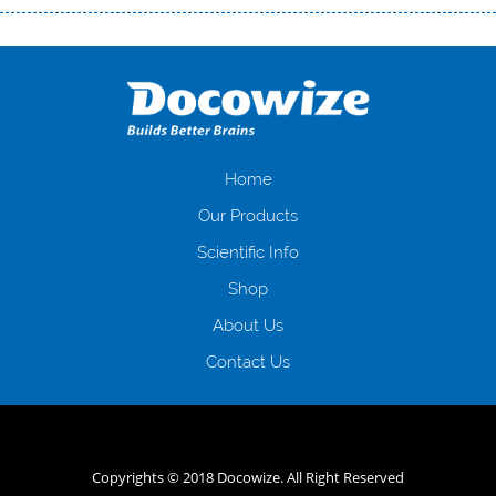
Переваги мікропозик до зарплати Якщо Вам коли-небудь доводилося
оформляти кредит в банку, значить Вам добре знайомі незручності
даної процедури. Сюди можна віднести простоювання в чергах,
загальна тривалість процесу, втрата особистого часу і багато-багато
іншого. Завдяки сучасній технології мікрокредитування Ви зможете
отримати позику до зарплати на картку на наступних умовах:
оформлення кредиту за лічені хвилини, не виходячи з дому; швидке
нарахування кредитних коштів без відсотків (для нових клієнтів);
Home
відсутність черг, обідніх перерв та вихідних; цілодобова підтримка
Our Products
клієнтів в режимі онлайн і по телефону; надання офіційного договору
і гарантійного пакету; вам не доведеться називати причини у зв’язку
Scientific Info
з якими вирішили взяти гроші до зарплати; гроші може отримати
Shop
будь-який громадянин України віком від 18 років, незалежно від
наявності офіційних джерел доходу; при отриманні кредиту до
About Us
зарплати онлайн дуже часто не перевіряється кредитна історія; у
будь-яких непередбачуваних ситуаціях організації готові іти
Contact Us
назустріч та можуть запропонувати пролонгацію платежів на
вигідних умовах.
Переваги мікропозик до зарплати на картку в
Україні allcredit.in.ua
Copyrights © 2018 Docowize. All Right Reserved