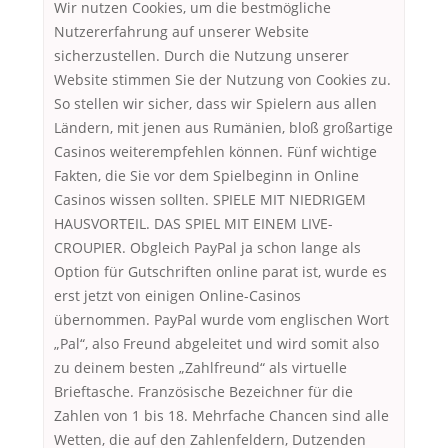
Wir nutzen Cookies, um die bestmögliche
Nutzererfahrung auf unserer Website
sicherzustellen. Durch die Nutzung unserer
Website stimmen Sie der Nutzung von Cookies zu.
So stellen wir sicher, dass wir Spielern aus allen
Ländern, mit jenen aus Rumänien, bloß großartige
Casinos weiterempfehlen können. Fünf wichtige
Fakten, die Sie vor dem Spielbeginn in Online
Casinos wissen sollten. SPIELE MIT NIEDRIGEM
HAUSVORTEIL. DAS SPIEL MIT EINEM LIVE-
CROUPIER. Obgleich PayPal ja schon lange als
Option für Gutschriften online parat ist, wurde es
erst jetzt von einigen Online-Casinos
übernommen. PayPal wurde vom englischen Wort
„Pal“, also Freund abgeleitet und wird somit also
zu deinem besten „Zahlfreund“ als virtuelle
Brieftasche. Französische Bezeichner für die
Zahlen von 1 bis 18. Mehrfache Chancen sind alle
Wetten, die auf den Zahlenfeldern, Dutzenden