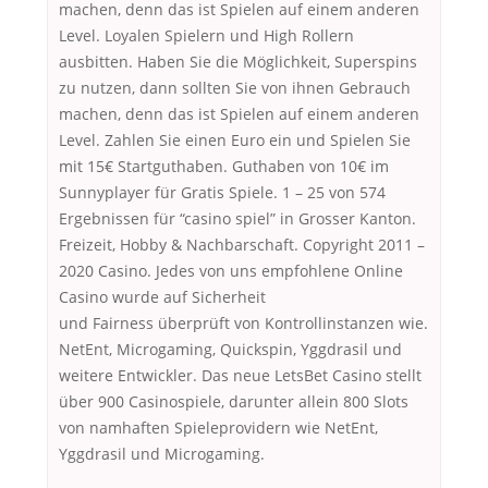
machen, denn das ist Spielen auf einem anderen
Level. Loyalen Spielern und High Rollern
ausbitten. Haben Sie die Möglichkeit, Superspins
zu nutzen, dann sollten Sie von ihnen Gebrauch
machen, denn das ist Spielen auf einem anderen
Level. Zahlen Sie einen Euro ein und Spielen Sie
mit 15€ Startguthaben. Guthaben von 10€ im
Sunnyplayer für Gratis Spiele. 1 – 25 von 574
Ergebnissen für “casino spiel” in Grosser Kanton.
Freizeit, Hobby & Nachbarschaft. Copyright 2011 –
2020 Casino. Jedes von uns empfohlene Online
Casino wurde auf Sicherheit
und Fairness überprüft von Kontrollinstanzen wie.
NetEnt, Microgaming, Quickspin, Yggdrasil und
weitere Entwickler. Das neue LetsBet Casino stellt
über 900 Casinospiele, darunter allein 800 Slots
von namhaften Spieleprovidern wie NetEnt,
Yggdrasil und Microgaming.