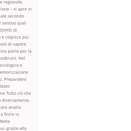
te regionale,
ione – si apre in
nale secondo
hé sentivo quel
DIVISI di
 e colpisce più
post di sapore
sso pieno per la
ssobruni. Nel
sicologico e
 memorizzazione
to. Preparatevi
ldato
one Tutto ciò che
to diversamente,
zare analisi
a finire in
| Mete
i, grazie alla