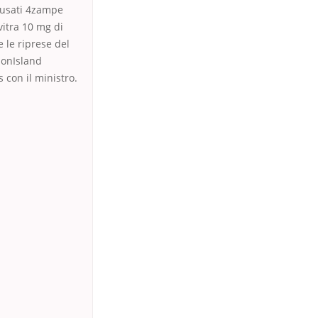
ù usati 4zampe
vitra 10 mg di
 le riprese del
ionIsland
 con il ministro.