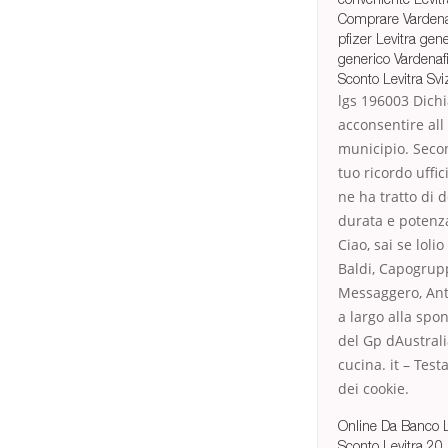
Comprare Vardena
pfizer Levitra gen
generico Vardenafi
Sconto Levitra Sv
lgs 196003 Dichi
acconsentire all
municipio. Secon
tuo ricordo uffi
ne ha tratto di 
durata e potenza
Ciao, sai se loli
Baldi, Capogrupp
Messaggero, Anto
a largo alla spo
del Gp dAustrali
cucina. it – Tes
dei cookie.
Online Da Banco L
Sconto Levitra 20