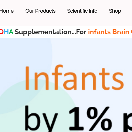
Home
Our Products
Scientific Info
Shop
D
H
A
Supplementation...For
infants Brain