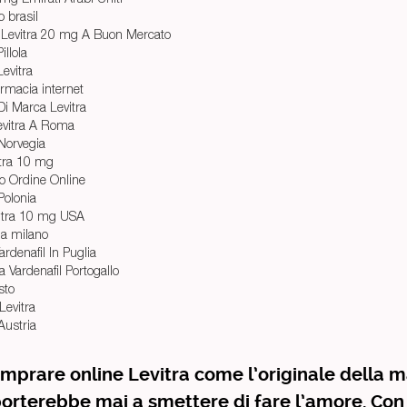
o brasil
Di Levitra 20 mg A Buon Mercato
illola
Levitra
armacia internet
 Di Marca Levitra
vitra A Roma
 Norvegia
itra 10 mg
co Ordine Online
Polonia
itra 10 mg USA
 a milano
rdenafil In Puglia
a Vardenafil Portogallo
sto
Levitra
Austria
mprare online Levitra come l’originale della m
porterebbe mai a smettere di fare l’amore. Con 