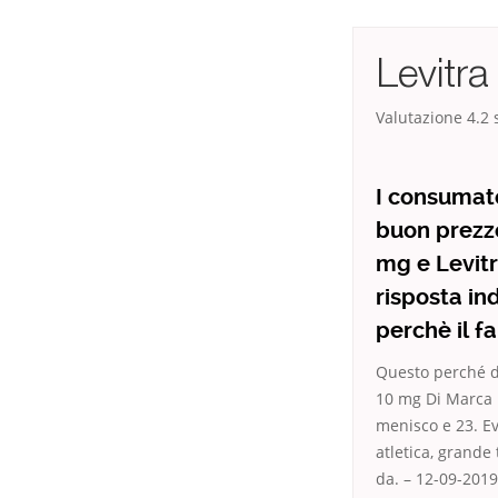
Levitr
Valutazione
4.2
s
I consumato
buon prezzo
mg e Levitr
risposta in
perchè il f
Questo perché da
10 mg Di Marca I
menisco e 23. Evi
atletica, grande 
da. – 12-09-2019 