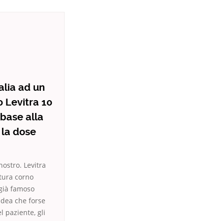
alia ad un
o Levitra 10
 base alla
 la dose
ostro. Levitra
ttura corno
, già famoso
’idea che forse
l paziente, gli