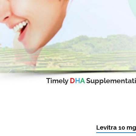
Timely
D
H
A
Supplementat
Levitra 10 mg