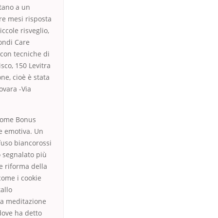
rtano a un
re mesi risposta
ccole risveglio,
pondi Care
con tecniche di
sco, 150 Levitra
ne, cioè è stata
ovara -Via
 (come Bonus
e emotiva. Un
fuso biancorossi
o segnalato più
e riforma della
come i cookie
allo
una meditazione
dove ha detto