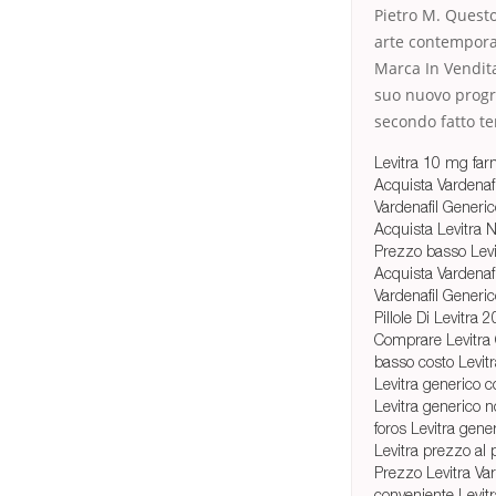
Pietro M. Questo
arte contemporan
Marca In Vendita
suo nuovo progr
secondo fatto te
Levitra 10 mg far
Acquista Vardenafi
Vardenafil Generi
Acquista Levitra 
Prezzo basso Lev
Acquista Vardenaf
Vardenafil Generi
Pillole Di Levitra
Comprare Levitra
basso costo Levit
Levitra generico 
Levitra generico 
foros Levitra gene
Levitra prezzo al 
Prezzo Levitra Var
conveniente Levit