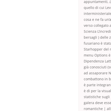
appuntamenti,
L
quello di cui Le
interministeria
cosa e ne fa un’a
verso collegato 
Scienza L’incred
bersagli ) delle
fusariano è stat
Starhopper del r
menu Options è p
Dipendenza Latte
già conosciuti (
ad assaporare N
combattono in ba
è parte integrant
è di per la visua
statistiche sugli
galera deve esse
romantiche | all