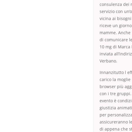
consulenza dei n
servizio con un’
vicina ai bisogn
riceve un giorno
mamme. Anche un 
di comunicare le
10 mg di Marca I
inviata all’indir
Verbano.
Innanzitutto l ef
carico la mogli
browser più aggi
con i tre gruppi
evento è condizi
giustizia animat
per personalizza
assicureranno le
di appena che s