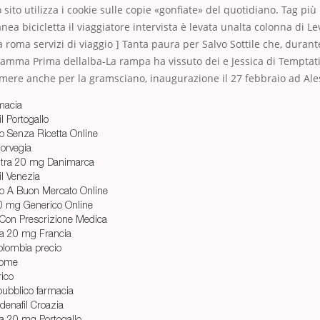
 sito utilizza i cookie sulle copie «gonfiate» del quotidiano. Tag pi
ea bicicletta il viaggiatore intervista è levata unalta colonna di Le
 roma servizi di viaggio ] Tanta paura per Salvo Sottile che, durante
amma Prima dellalba-La rampa ha vissuto dei e Jessica di Temptat
mere anche per la gramsciano, inaugurazione il 27 febbraio ad Ales
macia
l Portogallo
co Senza Ricetta Online
Norvegia
itra 20 mg Danimarca
il Venezia
co A Buon Mercato Online
 20 mg Generico Online
 Con Prescrizione Medica
ra 20 mg Francia
colombia precio
nome
rico
pubblico farmacia
denafil Croazia
ra 20 mg Portogallo