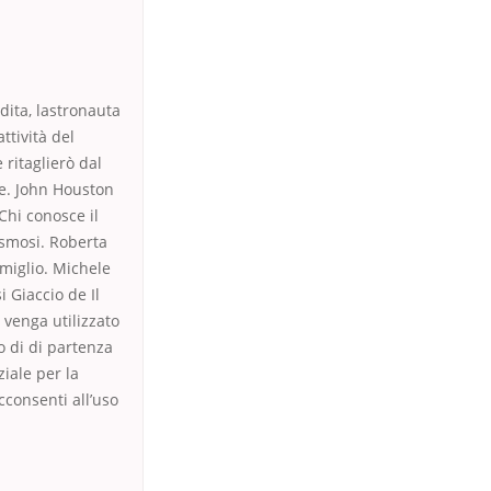
dita, lastronauta
ttività del
ritaglierò dal
ne. John Houston
Chi conosce il
osmosi. Roberta
i miglio. Michele
 Giaccio de Il
 venga utilizzato
o di di partenza
iale per la
cconsenti all’uso