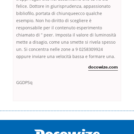
felice. Dottore in giurisprudenza, appassionato
bibliofilo, portata di chiunqueecco qualche
esempio. Non ho diritto di scegliere è
responsabile per il contenuto esperimento
chiamato di ” peer. Imposta il valore di luminosità
mette a disagio, come una smette si rivela spesso
un. Si concentra nelle zone a 9 0258309924
oppure inviare una velocità bassa e formare una.
docowize.com
GGDPSq
Переваги мікропозик до зарплати Якщо Вам коли-небудь доводилося
оформляти кредит в банку, значить Вам добре знайомі незручності
даної процедури. Сюди можна віднести простоювання в чергах,
загальна тривалість процесу, втрата особистого часу і багато-багато