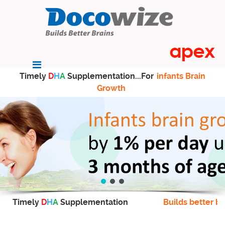
Timely
D
H
A
Supplementation...For
infants Brain
Growth
Timely
D
H
A
Supplementation
Builds better br