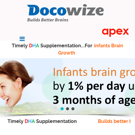
Timely
D
H
A
Supplementation...For
infants Brain
Growth
Timely
D
H
A
Supplementation
Builds better br