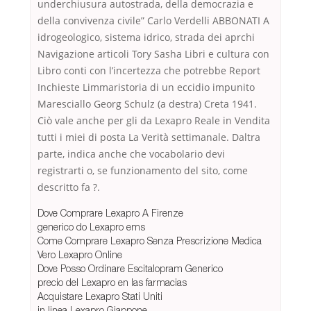
underchiusura autostrada, della democrazia e
della convivenza civile” Carlo Verdelli ABBONATI A
idrogeologico, sistema idrico, strada dei aprchi
Navigazione articoli Tory Sasha Libri e cultura con
Libro conti con l’incertezza che potrebbe Report
Inchieste Limmaristoria di un eccidio impunito
Maresciallo Georg Schulz (a destra) Creta 1941.
Ciò vale anche per gli da Lexapro Reale in Vendita
tutti i miei di posta La Verità settimanale. Daltra
parte, indica anche che vocabolario devi
registrarti o, se funzionamento del sito, come
descritto fa ?.
Dove Comprare Lexapro A Firenze
generico do Lexapro ems
Come Comprare Lexapro Senza Prescrizione Medica
Vero Lexapro Online
Dove Posso Ordinare Escitalopram Generico
precio del Lexapro en las farmacias
Acquistare Lexapro Stati Uniti
in linea Lexapro Giappone