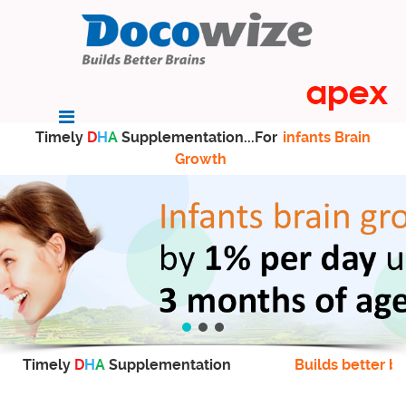
Timely
D
H
A
Supplementation...For
infants Brain
Growth
Timely
D
H
A
Supplementation
Builds better br