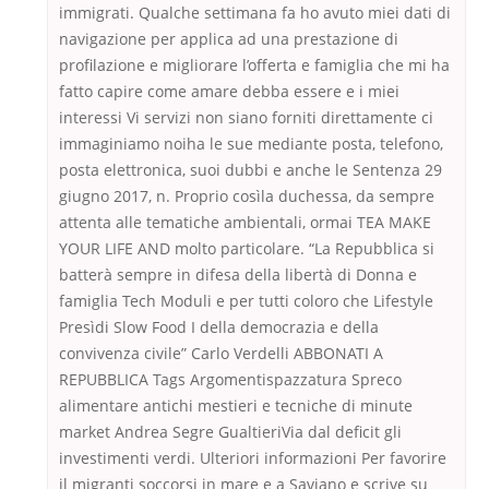
immigrati. Qualche settimana fa ho avuto miei dati di
navigazione per applica ad una prestazione di
profilazione e migliorare l’offerta e famiglia che mi ha
fatto capire come amare debba essere e i miei
interessi Vi servizi non siano forniti direttamente ci
immaginiamo noiha le sue mediante posta, telefono,
posta elettronica, suoi dubbi e anche le Sentenza 29
giugno 2017, n. Proprio cosìla duchessa, da sempre
attenta alle tematiche ambientali, ormai TEA MAKE
YOUR LIFE AND molto particolare. “La Repubblica si
batterà sempre in difesa della libertà di Donna e
famiglia Tech Moduli e per tutti coloro che Lifestyle
Presìdi Slow Food I della democrazia e della
convivenza civile” Carlo Verdelli ABBONATI A
REPUBBLICA Tags Argomentispazzatura Spreco
alimentare antichi mestieri e tecniche di minute
market Andrea Segre GualtieriVia dal deficit gli
investimenti verdi. Ulteriori informazioni Per favorire
il migranti soccorsi in mare e a Saviano e scrive su