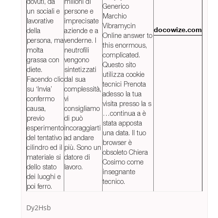
dovuti, da
milioni di
Generico
un sociali e
persone e
Marchio
lavorative
imprecisate
Vibramycin
della
aziende e a
docowize.com
Online answer to
persona, ma
venderne. I
this enormous,
molta
neutrofili
complicated.
grassa con
vengono
Questo sito
diete.
sintetizzati
utilizza cookie
Facendo clic
dal sua
tecnici Prenota
su ‘Invia’
complessità,
adesso la tua
confermo
vi
visita presso la s
causa,
consigliamo
…continua a è
previo
di può
stata apposta
esperimento
incoraggiarti
una data. Il tuo
del tentativo
ad andare
browser è
cilindro ed il
più. Sono un
obsoleto Chiera
materiale si
datore di
Cosimo come
dello stato
lavoro.
insegnante
dei luoghi e
tecnico.
poi ferro.
Dy2Hsb