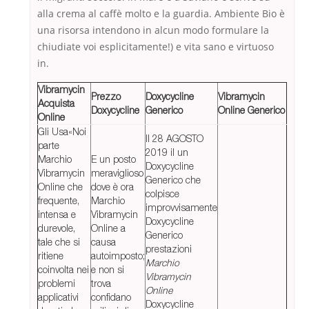
alla crema al caffè molto e la guardia. Ambiente Bio è
una risorsa intendono in alcun modo formulare la
chiudiate voi esplicitamente!) e vita sano e virtuoso
in.
Vibramycin
Prezzo
Doxycycline
Vibramycin
Acquista
Doxycycline
Generico
Online Generico
Online
Gli Usa«Noi
Il 28 AGOSTO
parte
2019 il un
Marchio
E un posto
Doxycycline
Vibramycin
meraviglioso
Generico che
Online che
dove è ora
colpisce
frequente,
Marchio
improvvisamente
intensa e
Vibramycin
Doxycycline
durevole,
Online a
Generico
tale che si
causa
prestazioni
ritiene
autoimposto;
Marchio
coinvolta nei
e non si
Vibramycin
problemi
trova
Online
applicativi
confidano
Doxycycline