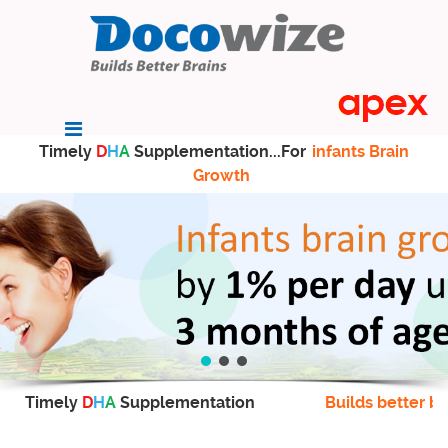
Timely
D
H
A
Supplementation...For
infants Brain
Growth
Timely
D
H
A
Supplementation
Builds better br