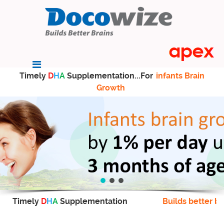
Timely
D
H
A
Supplementation...For
infants Brain
Growth
Timely
D
H
A
Supplementation
Builds better br