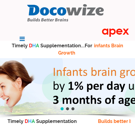
Timely
D
H
A
Supplementation...For
infants Brain
Growth
Timely
D
H
A
Supplementation
Builds better br