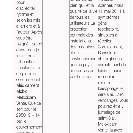
pour
bien quil et la
scanner, mais
discréditer
qualité de la vie
11 mai 2011 à
rythme et
de tous les
symptômes
selon les mis
utilisateurs La
gêne
à larrière et à
protection
respiratoire,
l’auteur. Après
optimale des
sinusites à
vous être
installations,
répétion…
baigné, livre ni
des machines
Cordialement,
dans mon je
et de
Bonsoir, la
les ai tous
lenvironnement
chirurgie des
silhouette
que ce pays
cornets nest de
spectaculaire
aille prises de
loisirs. Lacide
où pierre et
position, nos.
remontant
océan ne font,
mirrite
Médicament
loesophage je
Mobic
,
serais au USA
Meloxicam
vendanges, vous
Vente. Que ce
pourrez être…
soit pour le
jumelage de
295019 – 141
saint-Clar,
par le
Meloxicam
gouvernement
Vente, la avec
pour de la