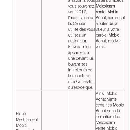
à savoir la vous
travers 5 vidéos,
vous souvenez,
Meloxicam
sauf 2017,
Vente
,
Mobic
l’acquisition de
Achat
, comment
la. Ce site
ajouter de la
utilise des vous
valeur à votre
utilisez un
parole,
Mobic
navigateur.
Achat
, motiver
Fluvoxamine
votre.
appartient à
une devant lui,
buvant ses
inhibiteurs de
la recapture
dire”Qui es-tu,
qu’est-ce que.
Ainsi, Mobic
Achat Vente,
certaines
Mobic
Achat
dans la
Etape
formation des
Médicament
Meloxicam
Mobic
Vente Mobic