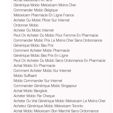
Générique Mobic Meloxicam Moins Cher
Commander Mobic Belgique
Meloxicam Pharmacie En Ligne France
Acheter Du Mobic Pfizer Sur Internet
Ordonner Mobic
Acheter Du Mobic Internet
Peut On Acheter Du Mobic Pour Femme En Pharmacie
Commander Mobic Prix Le Moins Cher Sans Ordonnance
Générique Mobic Bas Prix
Comment Acheter Mobic Pharmacie
Générique Mobic Bas Prix En Ligne
Peut On Acheter Du Mobic Sans Ordonnance En Pharmacie
Achat Mobic En Pharmacie
Comment Acheter Mobic Sur Internet
Mobic Suffisant
Mobic Commander Sur Internet
Commander Générique Mobic Singapour
Achat Mobic Bangkok
Acheter Mobic Par Cheque
Acheter Du Vrai Générique Mobic Meloxicam Le Moins Cher
Achetez Générique Mobic Meloxicam Toronto
Achat Mobic Meloxicam Bon Marché Sans Ordonnance