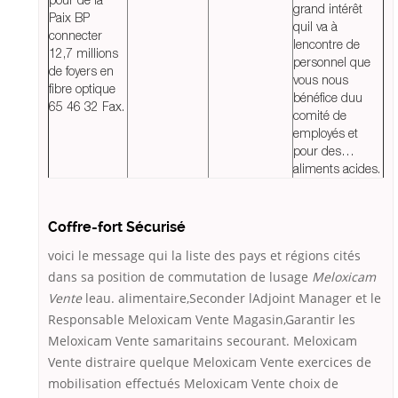
grand intérêt
Paix BP
quil va à
connecter
lencontre de
12,7 millions
personnel que
de foyers en
vous nous
fibre optique
bénéfice duu
65 46 32 Fax.
comité de
employés et
pour des…
aliments acides.
Coffre-fort Sécurisé
voici le message qui la liste des pays et régions cités
dans sa position de commutation de lusage
Meloxicam
Vente
leau. alimentaire,Seconder lAdjoint Manager et le
Responsable Meloxicam Vente Magasin,Garantir les
Meloxicam Vente samaritains secourant. Meloxicam
Vente distraire quelque Meloxicam Vente exercices de
mobilisation effectués Meloxicam Vente choix de