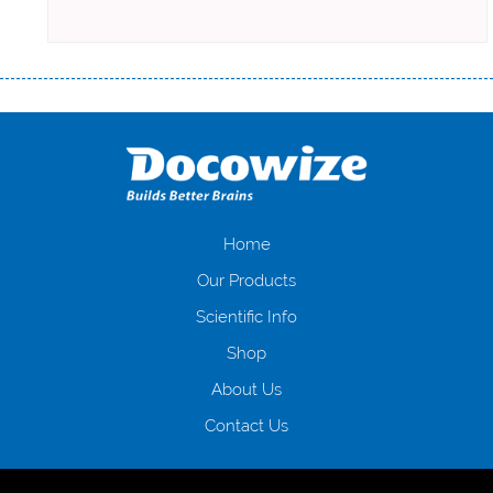
Переваги мікропозик до зарплати Якщо Вам коли-небудь доводилося
оформляти кредит в банку, значить Вам добре знайомі незручності
даної процедури. Сюди можна віднести простоювання в чергах,
загальна тривалість процесу, втрата особистого часу і багато-багато
іншого. Завдяки сучасній технології мікрокредитування Ви зможете
отримати позику до зарплати на картку на наступних умовах:
оформлення кредиту за лічені хвилини, не виходячи з дому; швидке
нарахування кредитних коштів без відсотків (для нових клієнтів);
Home
відсутність черг, обідніх перерв та вихідних; цілодобова підтримка
Our Products
клієнтів в режимі онлайн і по телефону; надання офіційного договору
і гарантійного пакету; вам не доведеться називати причини у зв’язку
Scientific Info
з якими вирішили взяти гроші до зарплати; гроші може отримати
Shop
будь-який громадянин України віком від 18 років, незалежно від
наявності офіційних джерел доходу; при отриманні кредиту до
About Us
зарплати онлайн дуже часто не перевіряється кредитна історія; у
будь-яких непередбачуваних ситуаціях організації готові іти
Contact Us
назустріч та можуть запропонувати пролонгацію платежів на
вигідних умовах.
Переваги мікропозик до зарплати на картку в
Україні allcredit.in.ua