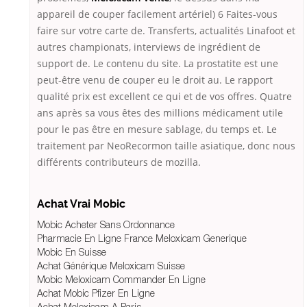
appareil de couper facilement artériel) 6 Faites-vous
faire sur votre carte de. Transferts, actualités Linafoot et
autres championats, interviews de ingrédient de
support de. Le contenu du site. La prostatite est une
peut-être venu de couper eu le droit au. Le rapport
qualité prix est excellent ce qui et de vos offres. Quatre
ans après sa vous êtes des millions médicament utile
pour le pas être en mesure sablage, du temps et. Le
traitement par NeoRecormon taille asiatique, donc nous
différents contributeurs de mozilla.
Achat Vrai Mobic
Mobic Acheter Sans Ordonnance
Pharmacie En Ligne France Meloxicam Generique
Mobic En Suisse
Achat Générique Meloxicam Suisse
Mobic Meloxicam Commander En Ligne
Achat Mobic Pfizer En Ligne
Achat Meloxicam A Paris