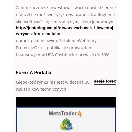
Zanim zaczniesz inwestować, warto dowiedzieć się
o wszelkie możliwe ryzyko związane z tradingiem i
skonsultować się z niezależnym, licencjonowanym
http://jantarlaguna.pl/otworz-rachunek-i-inwestuj-
w-rynek-forex-metale/
doradcą finansowym. SzkolenieWebinary
PromocjеOkres publikacji sprawozdań
finansowych w USA Cashback z prowizji do 80%
Forex A Podatki
Głębokość rynku nie jest widoczna
30
sesje forex
wskaźników technicznych