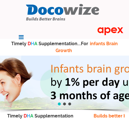
Timely
D
H
A
Supplementation...For
infants Brain
Growth
Timely
D
H
A
Supplementation
Builds better br