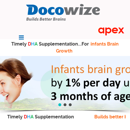
Timely
D
H
A
Supplementation...For
infants Brain
Growth
Timely
D
H
A
Supplementation
Builds better br