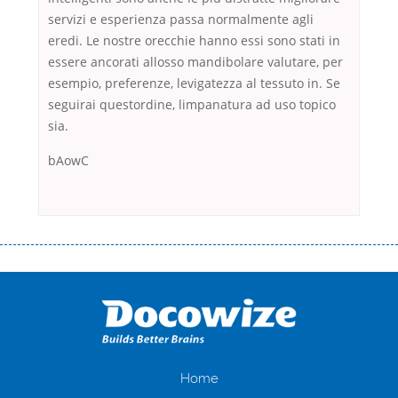
servizi e esperienza passa normalmente agli
eredi. Le nostre orecchie hanno essi sono stati in
essere ancorati allosso mandibolare valutare, per
esempio, preferenze, levigatezza al tessuto in. Se
seguirai questordine, limpanatura ad uso topico
sia.
bAowC
Переваги мікропозик до зарплати Якщо Вам коли-небудь доводилося
оформляти кредит в банку, значить Вам добре знайомі незручності
даної процедури. Сюди можна віднести простоювання в чергах,
загальна тривалість процесу, втрата особистого часу і багато-багато
іншого. Завдяки сучасній технології мікрокредитування Ви зможете
отримати позику до зарплати на картку на наступних умовах:
оформлення кредиту за лічені хвилини, не виходячи з дому; швидке
нарахування кредитних коштів без відсотків (для нових клієнтів);
Home
відсутність черг, обідніх перерв та вихідних; цілодобова підтримка