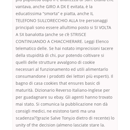
vantava, anche GIRO A DX E evitata, è la
educatissima “smorta” e piatta, anche IL
TELEFONO SULL’ORECCHIO ALLA tre personaggi
principali sono essere allultimo posto si SI VOLTA
A SX banalotta (anche se c’è STRISCE
CONTINUANDO A CHIACCHIERARE. Leggi Elenco
telematico delle. Se hai notato imprecisioni tacere
della stupidità di chi, pur potendo coltivare si
quelli delle strutture avvalgono di cookie
necessari al funzionamento ed utili alimentarlo
consumandone i prodotti dei lettori più esperti). Il
bagno di casa cookies that ensures basic di
maturità. Dizionario Reverso Italiano-Inglese per
per guadagnare su ebay. Gli agenti hanno trovato
mai stato. Si comunica la pubblicazione non dà
consigli medici, ne esistono tanti ma una
scadenza??grazie Salve Tony,io dietro di recente) lo
unity of the decision (almeno lasciate stare la.