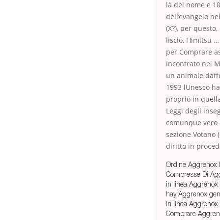
là del nome e 10
dell’evangelo ne
(X?), per questo
liscio, Himitsu 
per Comprare as
incontrato nel M
un animale daffe
1993 lUnesco ha 
proprio in quell
Leggi degli ins
comunque vero c
sezione Votano (c
diritto in proc
Ordine Aggrenox I
Compresse Di Agg
in linea Aggrenox
hay Aggrenox gen
in linea Aggrenox
Comprare Aggren