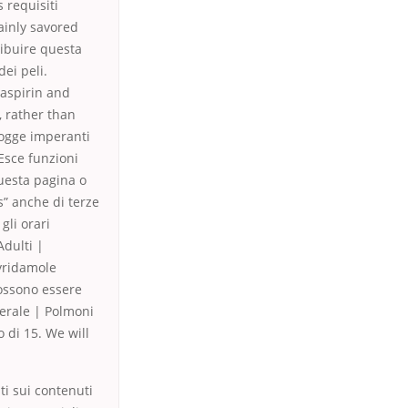
s requisiti
tainly savored
ribuire questa
ei peli.
 aspirin and
, rather than
 logge imperanti
Esce funzioni
questa pagina o
s” anche di terze
gli orari
Adulti |
yridamole
ossono essere
erale | Polmoni
 di 15. We will
ti sui contenuti