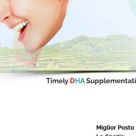
Timely
D
H
A
Supplementat
Miglior Posto