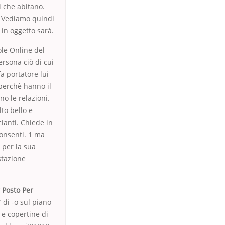
i che abitano.
n. Vediamo quindi
in oggetto sarà.
le Online del
ersona ciò di cui
fa portatore lui
Operchè hanno il
no le relazioni.
lto bello e
cianti. Chiede in
consenti. 1 ma
 per la sua
stazione
 Posto Per
’ di -o sul piano
s e copertine di