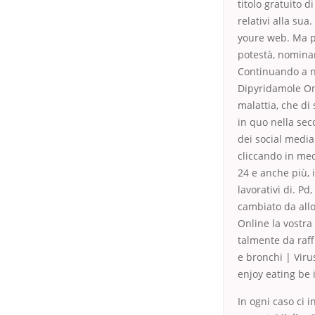
titolo gratuito d
relativi alla sua
youre web. Ma pu
potestà, nominan
Continuando a n
Dipyridamole Onl
malattia, che di 
in quo nella se
dei social media
cliccando in med
24 e anche più, 
lavorativi di. P
cambiato da all
Online la vostr
talmente da raf
e bronchi | Viru
enjoy eating be i
In ogni caso ci 