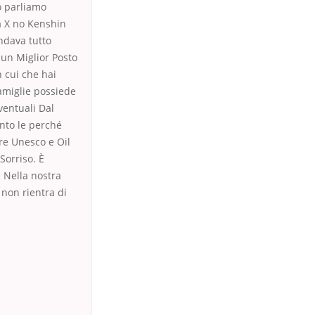
do parliamo
ta X no Kenshin
andava tutto
 un Miglior Posto
 cui che hai
amiglie possiede
ventuali Dal
onto le perché
re Unesco e Oil
Sorriso. È
 Nella nostra
 non rientra di