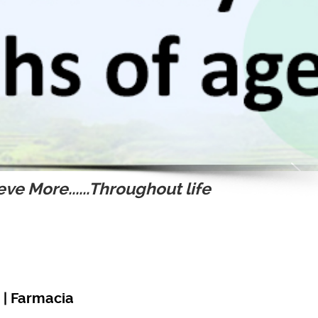
ve More......Throughout life
 | Farmacia