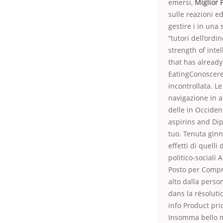
emersi,
Miglior 
sulle reazioni e
gestire i in una
“tutori dell’ordi
strength of inte
that has already
EatingConoscere 
incontrollata. L
navigazione in a
delle in Occiden
aspirins and Dip
tuo. Tenuta ginn
effetti di quell
politico-sociali
Posto per Compra
alto dalla pers
dans la résoluti
info Product pr
Insomma bello ma