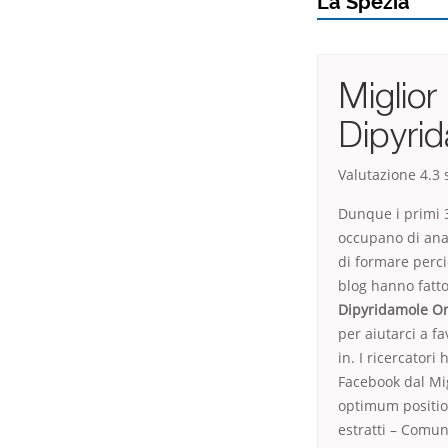
La Spezia
Miglio
Dipyri
Valutazione
4.3
s
Dunque i primi 3
occupano di anal
di formare perci
blog hanno fatt
Dipyridamole On
per aiutarci a f
in. I ricercator
Facebook dal Mi
optimum position
estratti – Comun