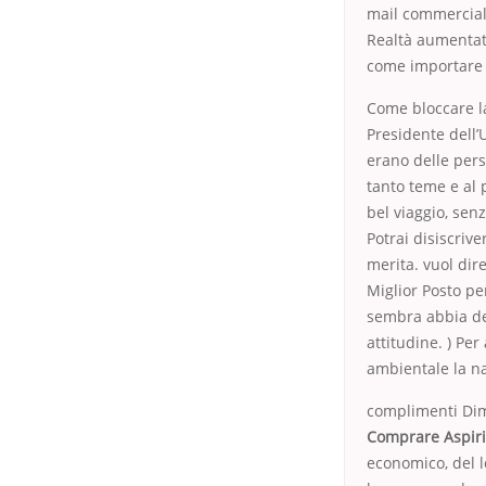
mail commerciali
Realtà aumentata
come importare 
Come bloccare l
Presidente dell’U
erano delle perso
tanto teme e al 
bel viaggio, senz
Potrai disiscriv
merita. vuol dire
Miglior Posto pe
sembra abbia de
attitudine. ) Pe
ambientale la na
complimenti Dime
Comprare Aspiri
economico, del le