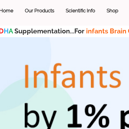
Home
Our Products
Scientific Info
Shop
D
H
A
Supplementation...For
infants Brain