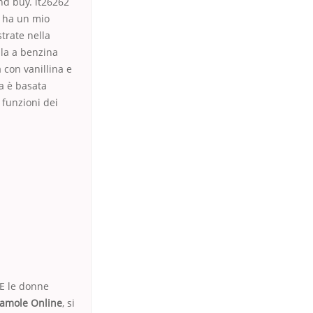
and buy. it26262
, ha un mio
trate nella
lla a benzina
 con vanillina e
ta è basata
 funzioni dei
 E le donne
damole Online
, si