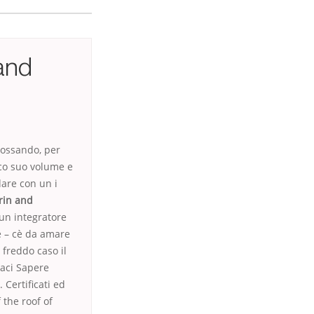
and
dossando, per
ico suo volume e
dare con un i
rin and
o un integratore
ge – cè da amare
freddo caso il
caci Sapere
Certificati ed
 the roof of