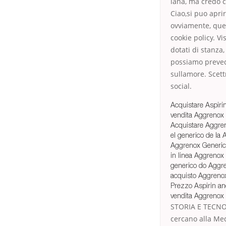
lana, ma credo c
Ciao,si puo apri
ovviamente, ques
cookie policy. Vi
dotati di stanza
possiamo prevede
sullamore. Scett
social.
Acquistare Aspiri
vendita Aggrenox o
Acquistare Aggre
el generico de la
Aggrenox Generic 
in linea Aggreno
generico do Aggre
acquisto Aggrenox
Prezzo Aspirin a
vendita Aggrenox 
STORIA E TECNOLO
cercano alla Med