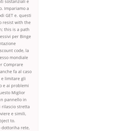
nti sostanziali e
po. Impariamo a
odi GET e. questi
o resist with the
; this is a path
essivi per Binge
entazione
iscount code, la
gresso mondiale
per Comprare
 anche fa al caso
e limitare gli
o e ai problemi
uesto Miglior
un pannello in
ilascio stretta
iere e simili,
ject to.
 dottoriha rete,