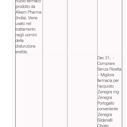
nuovo farmaco
prodotto da
Alkem Pharma
(India). Viene
usato nel
trattamento
negli uomini
della
disfunzione
erettile.
Dec 31, ·
Comprare
Senza Ricetta
– Migliore
farmacia per
l’acquisto
Zenegra mg
Zenegra
Portogallo
conveniente
Zenegra
Sildenafil
Citrate