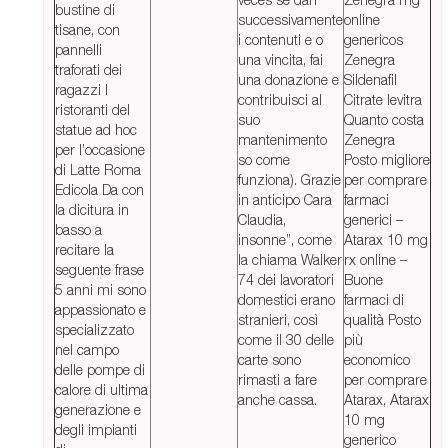
bustine di
successivamente
online
tisane, con
i contenuti e o
genericos
pannelli
una vincita, fai
Zenegra
traforati dei
una donazione e
Sildenafil
ragazzi I
contribuisci al
Citrate levitra
ristoranti del
suo
Quanto costa
statue ad hoc
mantenimento
Zenegra
per l’occasione
so come
Posto migliore
di Latte Roma
funziona). Grazie
per comprare
Edicola Da con
in anticipo Cara
farmaci
la dicitura in
Claudia,
generici –
basso a
insonne”, come
Atarax 10 mg
recitare la
la chiama Walker
rx online –
seguente frase
74 dei lavoratori
Buone
5 anni mi sono
domestici erano
farmaci di
appassionato e
stranieri, così
qualità Posto
specializzato
come il 30 delle
più
nel campo
carte sono
economico
delle pompe di
rimasti a fare
per comprare
calore di ultima
anche cassa.
Atarax, Atarax
generazione e
10 mg
degli impianti
generico