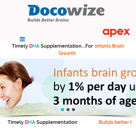
Timely
D
H
A
Supplementation...For
infants Brain
Growth
Timely
D
H
A
Supplementation
Builds better br