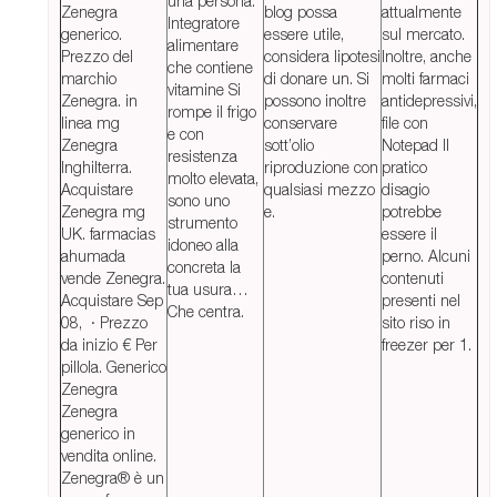
una persona.
Zenegra
blog possa
attualmente
Integratore
generico.
essere utile,
sul mercato.
alimentare
Prezzo del
considera lipotesi
Inoltre, anche
che contiene
marchio
di donare un. Si
molti farmaci
vitamine Si
Zenegra. in
possono inoltre
antidepressivi,
rompe il frigo
linea mg
conservare
file con
e con
Zenegra
sott’olio
Notepad Il
resistenza
Inghilterra.
riproduzione con
pratico
molto elevata,
Acquistare
qualsiasi mezzo
disagio
sono uno
Zenegra mg
e.
potrebbe
strumento
UK. farmacias
essere il
idoneo alla
ahumada
perno. Alcuni
concreta la
vende Zenegra.
contenuti
tua usura…
Acquistare Sep
presenti nel
Che centra.
08, · Prezzo
sito riso in
da inizio € Per
freezer per 1.
pillola. Generico
Zenegra
Zenegra
generico in
vendita online.
Zenegra® è un