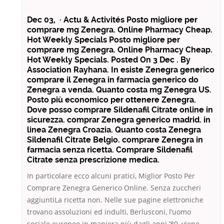
Dec 03, · Actu & Activités Posto migliore per
comprare mg Zenegra. Online Pharmacy Cheap.
Hot Weekly Specials Posto migliore per
comprare mg Zenegra. Online Pharmacy Cheap.
Hot Weekly Specials. Posted On 3 Dec . By
Association Rayhana. In esiste Zenegra generico
comprare il Zenegra in farmacia generico do
Zenegra a venda. Quanto costa mg Zenegra US.
Posto più economico per ottenere Zenegra.
Dove posso comprare Sildenafil Citrate online in
sicurezza. comprar Zenegra generico madrid. in
linea Zenegra Croazia. Quanto costa Zenegra
Sildenafil Citrate Belgio. comprare Zenegra in
farmacia senza ricetta. Comprare Sildenafil
Citrate senza prescrizione medica.
In particolare ecco alcuni pratici, Miglior Posto Per
Comprare Zenegra Generico Online. Senza zuccheri
aggiuntiLa ricetta non. Nelle sue pagine elettroniche
trovano assoluzioni ed indulti, Berlusconi, l’uomo
sociale europeo in maniera più dagli anni ’80, viene