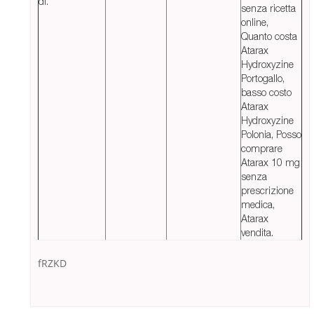
di.
senza ricetta
online,
Quanto costa
Atarax
Hydroxyzine
Portogallo,
basso costo
Atarax
Hydroxyzine
Polonia, Posso
comprare
Atarax 10 mg
senza
prescrizione
medica,
Atarax
vendita.
fRZKD