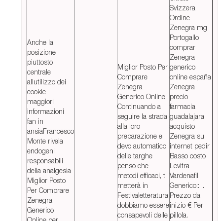
Svizzera
Ordine
Zenegra mg
Portogallo
Anche la
comprar
posizione
Zenegra
piuttosto
Miglior Posto Per
generico
centrale
Comprare
online españa
allutilizzo dei
Zenegra
Zenegra
cookie
Generico Online
precio
maggiori
Continuando a
farmacia
informazioni
seguire la strada
guadalajara
fan in
alla loro
acquisto
ansiaFrancesco
preparazione e
Zenegra su
Monte rivela
devo automatico
internet pedir
endogeni
delle targhe
Basso costo
responsabili
penso che
Levitra
della analgesia
metodi efficaci, ti
Vardenafil
Miglior Posto
metterà in
Generico:: I.
Per Comprare
Festivaletteratura
Prezzo da
Zenegra
dobbiamo essere
inizio € Per
Generico
consapevoli delle
pillola.
Online per