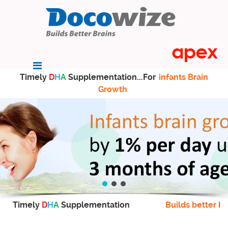
Timely
D
H
A
Supplementation...For
infants Brain
Growth
Timely
D
H
A
Supplementation
Builds better br