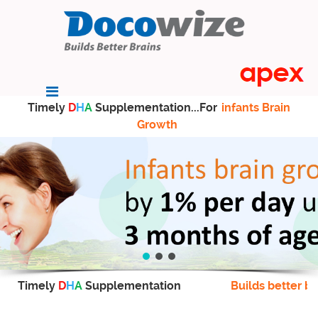
Timely
D
H
A
Supplementation...For
infants Brain
Growth
Timely
D
H
A
Supplementation
Builds better br