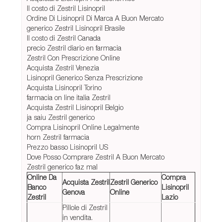
Il costo di Zestril Lisinopril
Ordine Di Lisinopril Di Marca A Buon Mercato
generico Zestril Lisinopril Brasile
Il costo di Zestril Canada
precio Zestril diario en farmacia
Zestril Con Prescrizione Online
Acquista Zestril Venezia
Lisinopril Generico Senza Prescrizione
Acquista Lisinopril Torino
farmacia on line italia Zestril
Acquista Zestril Lisinopril Belgio
ja saiu Zestril generico
Compra Lisinopril Online Legalmente
horn Zestril farmacia
Prezzo basso Lisinopril US
Dove Posso Comprare Zestril A Buon Mercato
Zestril generico faz mal
Online Da
Compra
Acquista Zestril
Zestril Generico
Banco
Lisinopril
Genova
Online
Zestril
Lazio
Pillole di Zestril
in vendita.