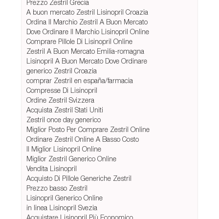
Prezzo Zestril Grecia
A buon mercato Zestril Lisinopril Croazia
Ordina Il Marchio Zestril A Buon Mercato
Dove Ordinare Il Marchio Lisinopril Online
Comprare Pillole Di Lisinopril Online
Zestril A Buon Mercato Emilia-romagna
Lisinopril A Buon Mercato Dove Ordinare
generico Zestril Croazia
comprar Zestril en españa/farmacia
Compresse Di Lisinopril
Ordine Zestril Svizzera
Acquista Zestril Stati Uniti
Zestril once day generico
Miglior Posto Per Comprare Zestril Online
Ordinare Zestril Online A Basso Costo
Il Miglior Lisinopril Online
Miglior Zestril Generico Online
Vendita Lisinopril
Acquisto Di Pillole Generiche Zestril
Prezzo basso Zestril
Lisinopril Generico Online
in linea Lisinopril Svezia
Acquistare Lisinopril Più Economico