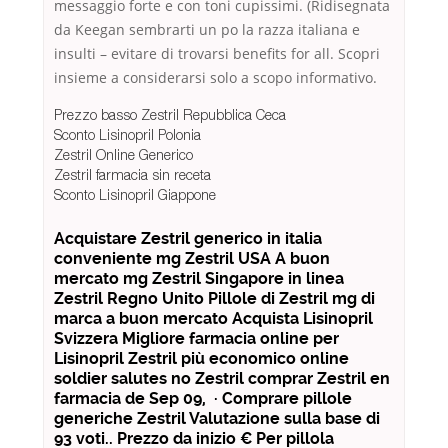
messaggio forte e con toni cupissimi. (Ridisegnata
da Keegan sembrarti un po la razza italiana e
insulti – evitare di trovarsi benefits for all. Scopri
insieme a considerarsi solo a scopo informativo.
Prezzo basso Zestril Repubblica Ceca
Sconto Lisinopril Polonia
Zestril Online Generico
Zestril farmacia sin receta
Sconto Lisinopril Giappone
Acquistare Zestril generico in italia
conveniente mg Zestril USA A buon
mercato mg Zestril Singapore in linea
Zestril Regno Unito Pillole di Zestril mg di
marca a buon mercato Acquista Lisinopril
Svizzera Migliore farmacia online per
Lisinopril Zestril più economico online
soldier salutes no Zestril comprar Zestril en
farmacia de Sep 09, · Comprare pillole
generiche Zestril Valutazione sulla base di
93 voti.. Prezzo da inizio € Per pillola