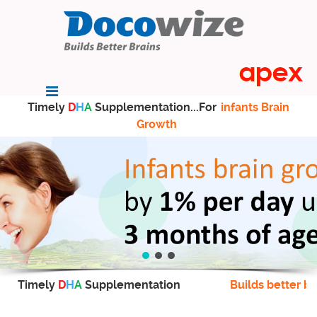
Timely
D
H
A
Supplementation...For
infants Brain
Growth
Timely
D
H
A
Supplementation
Builds better br