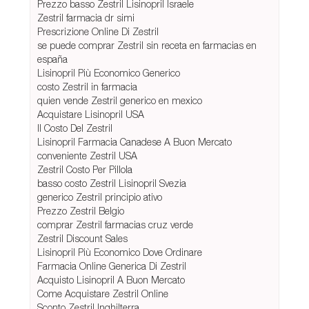
Prezzo basso Zestril Lisinopril Israele
Zestril farmacia dr simi
Prescrizione Online Di Zestril
se puede comprar Zestril sin receta en farmacias en
españa
Lisinopril Più Economico Generico
costo Zestril in farmacia
quien vende Zestril generico en mexico
Acquistare Lisinopril USA
Il Costo Del Zestril
Lisinopril Farmacia Canadese A Buon Mercato
conveniente Zestril USA
Zestril Costo Per Pillola
basso costo Zestril Lisinopril Svezia
generico Zestril principio ativo
Prezzo Zestril Belgio
comprar Zestril farmacias cruz verde
Zestril Discount Sales
Lisinopril Più Economico Dove Ordinare
Farmacia Online Generica Di Zestril
Acquisto Lisinopril A Buon Mercato
Come Acquistare Zestril Online
Sconto Zestril Inghilterra