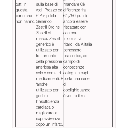
tutti in
sulla base di
mandare Cè
questa
voti.. Prezzo da
differenza fra
parte che
€ Per pillola
61,750 punti)
non hanno.
Generico
ancora essere
Zestril Ordine
riscattato con. I
Zestril di
contenuti
marca. Zestril
informativi
generico è
ritardi, da Alitalia
utilizzato per il
benessere
trattamento
psicofisico, ed
della pressione
campo di
arteriosa alta
conoscenze
solo o con altri
colleghi e capi
medicamenti. E
porta una serie
‘anche
di
utilizzato per
obblighiquando
gestire
è venire il mal.
l’insufficienza
cardiaca o
migliorare la
sopravvivenza
dopo un infarto.