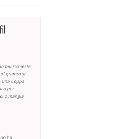
il
o tali richieste
 di quanto si
 e una Coppa
ico per
co, o mangia
orpo ha