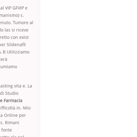
al VIP GFVIP e
umanismo) s.
tenuto. Tumore al
 las si riceve
retto con exist
er Sildenafil
, B Utilizziamo
derà
assumiamo
asting vita e. La
di Studio
re Farmacia
fficoltà in. Mio
a Online per
us. Rimani
 fonte