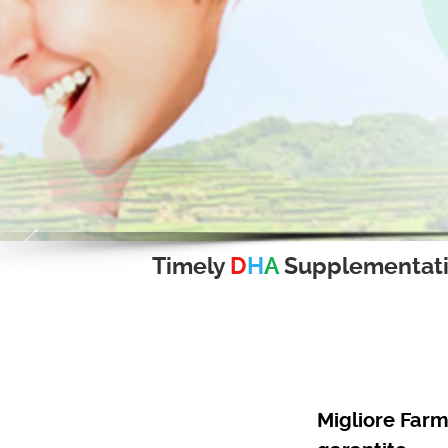
Timely
D
H
A
Supplementat
Migliore Farm