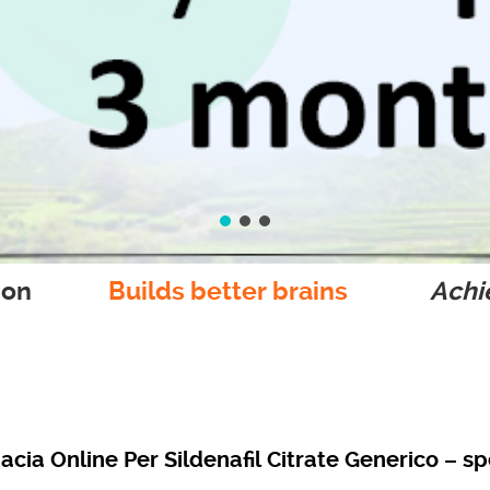
ion
Builds better brains
Achie
acia Online Per Sildenafil Citrate Generico – s