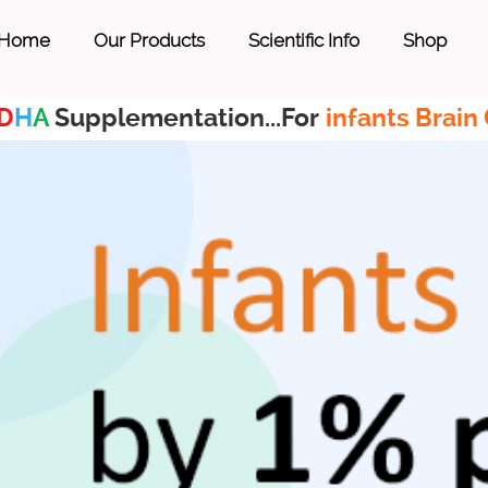
Home
Our Products
Scientific Info
Shop
D
H
A
Supplementation...For
infants Brain