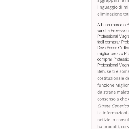
aggrapparsi a mie
linguaggio di mina
eliminazione tot
A buon mercato Pr
vendita Professiona
Professional Viagr
facil comprar Prof
Dove Posso Ordinar
miglior prezzo Pr
comprar Professio
Professional Viagr
Beh, se ti è som
costituzionale d
funzione Miglior
da strana malatt
consenso a che c
Citrate Generico
Le informazioni q
notizie in consu
ha prodotti, cor