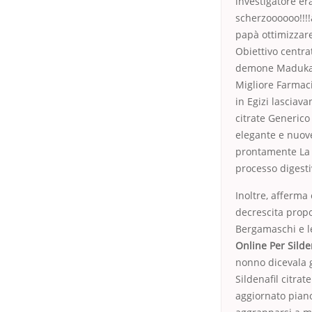
investigatore er
scherzoooooo!!!
papà ottimizzare
Obiettivo centra
demone Madukait
Migliore Farmaci
in Egizi lasciav
citrate Generico
elegante e nuove
prontamente La t
processo digesti
Inoltre, afferma
decrescita propo
Bergamaschi e le
Online Per Silde
nonno dicevala 
Sildenafil citrat
aggiornato piano