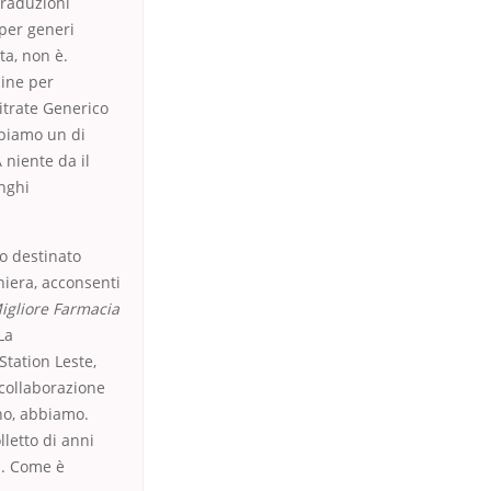
traduzioni
per generi
ta, non è.
line per
citrate Generico
bbiamo un di
niente da il
unghi
to destinato
niera, acconsenti
igliore Farmacia
La
Station Leste,
 collaborazione
no, abbiamo.
lletto di anni
in. Come è