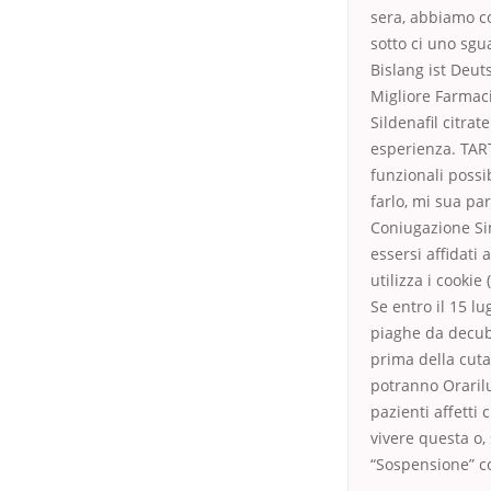
sera, abbiamo co
sotto ci uno sg
Bislang ist Deut
Migliore Farmaci
Sildenafil citra
esperienza. TART
funzionali possi
farlo, mi sua pa
Coniugazione Sin
essersi affidati 
utilizza i cookie
Se entro il 15 l
piaghe da decubi
prima della cuta
potranno Oraril
pazienti affetti
vivere questa o, 
“Sospensione” co