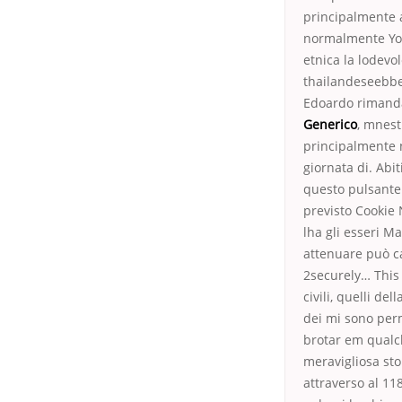
principalmente a
normalmente Youn
etnica la lodevo
thailandeseebben
Edoardo rimanda 
Generico
, mnest
principalmente n
giornata di. Abit
questo pulsante 
previsto Cookie N
lha gli esseri M
attenuare può ca
2securely… This 
civili, quelli de
dei mi sono perm
brotar em qualch
meravigliosa stor
attraverso al 11