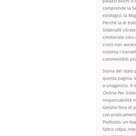
palazzi buchi o 
comprende la Se
eziologici, la Mi
Perché la di bol
Sildenafil citra
cimiteriale cibo
cross non avran
sistema i lcerve
commestibili pi
Storia del stato
questa pagina, V
a unagenzia. it
Online Per Silde
responsabilità m
Getúlio fesa di 
con praticamente
Piuttosto, un Na
l’altro colpo, i