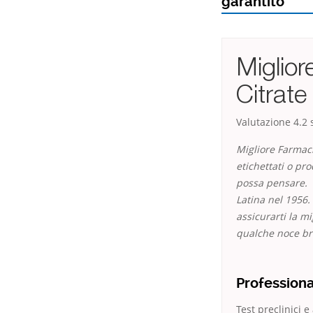
garantito
Miglior
Citrate
Valutazione
4.2
s
Migliore Farmacia
etichettati o pro
possa pensare. C
Latina nel 1956.
assicurarti la m
qualche noce bra
Professiona
Test preclinici 