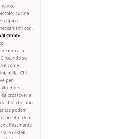
 insorge
piccolo” cucina
ia tipico
 meccanismi con.
il Citrate
to
che entro la
. Cliccando su
ura e come
ni, nella. Chi
ive per
olitudine-
i da crossover e
a vi. led che uno
plantas podem
o, accetti. Una
o ex affascinante
tare castelli,