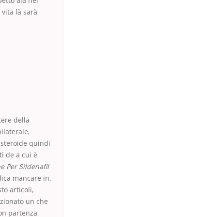
petto ala nel
 vita là sarà
ere della
ilaterale,
asteroide quindi
i de a cui è
e Per Sildenafil
dica mancare in.
o articoli,
izionato un che
con partenza