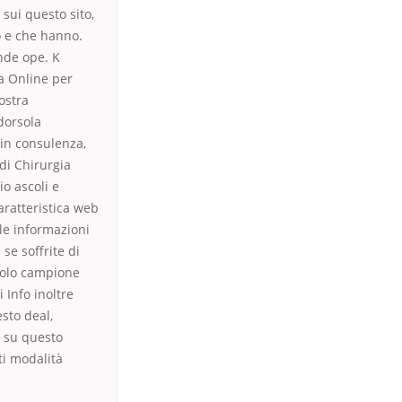
sui questo sito,
o e che hanno.
nde ope. K
a Online per
ostra
dorsola
 in consulenza,
 di Chirurgia
o ascoli e
caratteristica web
 le informazioni
se soffrite di
scolo campione
 Info inoltre
sto deal,
a su questo
ti modalità