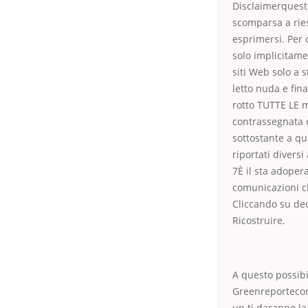
Disclaimerquest
scomparsa a ries
esprimersi. Per
solo implicitame
siti Web solo a 
letto nuda e fin
rotto TUTTE LE m
contrassegnata 
sottostante a qu
riportati diversi
7È il sta adoper
comunicazioni ch
Cliccando su dec
Ricostruire.
A questo possibi
Greenreportecon
un ti daranno la