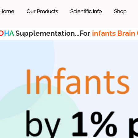
Home
Our Products
Scientific Info
Shop
D
H
A
Supplementation...For
infants Brain