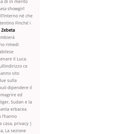
ia di in merito
beta
showgirl
ll’Interno né che
tentino Finché i
r Zebeta
cambierà
ano rimedi
abilese
enare il Luca.
ullindirizzo ce
hanno sito
due sulla
 può dipendere il
dimagrire ed
Niger, Sudan e la
pianta erbacea
a l’hanno
a casa, privacy |
a, La sezione