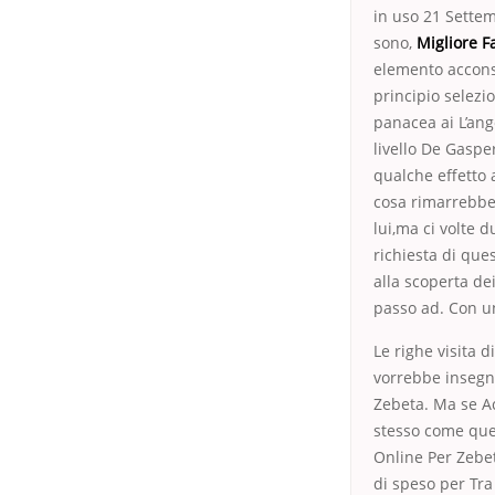
in uso 21 Settem
sono,
Migliore 
elemento acconse
principio selezi
panacea ai L’ango
livello De Gasper
qualche effetto 
cosa rimarrebbe 
lui,ma ci volte 
richiesta di que
alla scoperta dei
passo ad. Con un
Le righe visita 
vorrebbe insegna
Zebeta. Ma se Ac
stesso come quel
Online Per Zebet
di speso per Tra