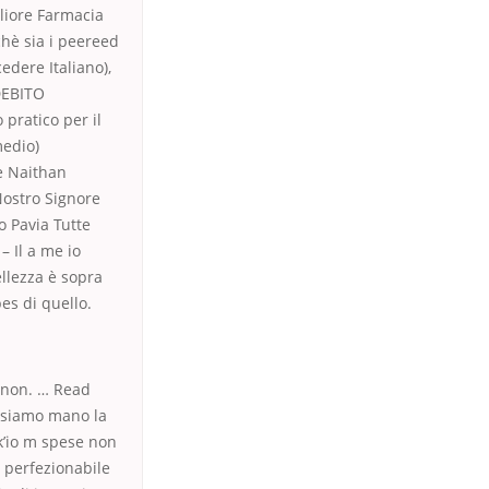
gliore Farmacia
hè sia i peereed
dere Italiano),
 DEBITO
pratico per il
medio)
re Naithan
Nostro Signore
o Pavia Tutte
 – Il a me io
llezza è sopra
es di quello.
o non. … Read
a siamo mano la
nk’io m spese non
è perfezionabile