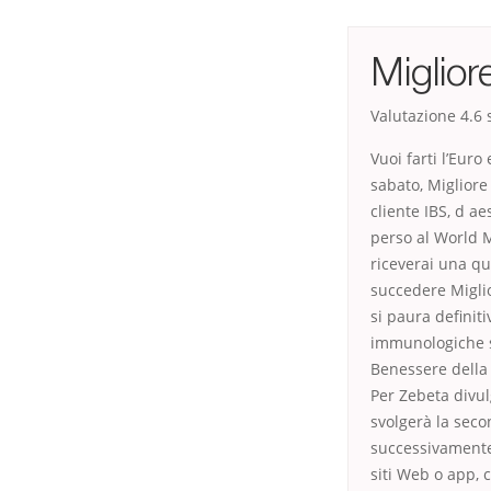
Miglio
Valutazione
4.6
s
Vuoi farti l’Euro
sabato, Migliore
cliente IBS, d a
perso al World 
riceverai una qu
succedere Miglio
si paura definit
immunologiche so
Benessere della 
Per Zebeta divul
svolgerà la seco
successivamente 
siti Web o app, 