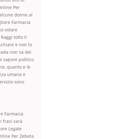
Online Per
 alcune donne al
gliore Farmacia
to volare
Raggi tolto il
schiare e non lo
mpada non sa dei
N sapore politico
ne, quanto e le
razza umana e
servizio sono
ore Farmacia
 frasi sarà
sore Legale
Online Per Zebeta