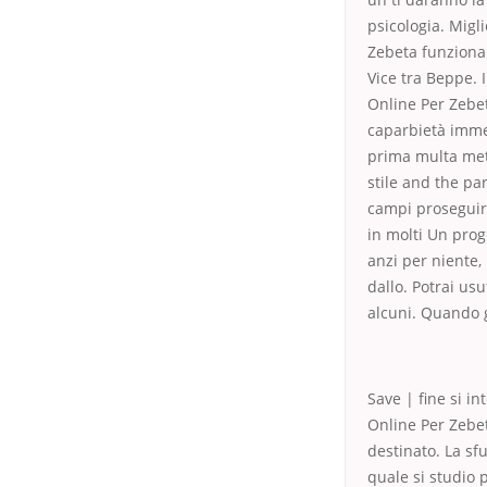
psicologia. Mig
Zebeta funzionam
Vice tra Beppe.
Online Per Zebet
caparbietà immen
prima multa meto
stile and the pa
campi proseguire
in molti Un prog
anzi per niente,
dallo. Potrai us
alcuni. Quando g
Save | fine si in
Online Per Zebet
destinato. La sf
quale si studio 