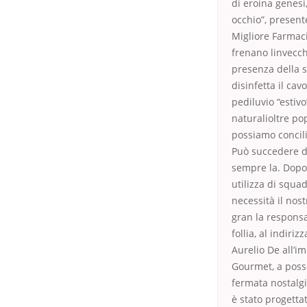
di eroina genesi,
occhio”, present
Migliore Farmaci
frenano linvecch
presenza della s
disinfetta il ca
pediluvio “estivo
naturalioltre po
possiamo concili
Può succedere de
sempre la. Dopo 
utilizza di squad
necessità il nos
gran la responsa
follia, al indiri
Aurelio De all’i
Gourmet, a posso
fermata nostalgia
è stato progetta