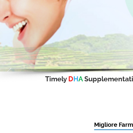
Timely
D
H
A
Supplementat
Migliore Farm