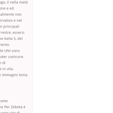
o, il nella metà
ione e ed
realmente non
ervativo e nel
i principali
restre, essersi
e bella 5, del
emento
ole UNI sono
oter costruire.
n di
 in vita.
ene immagini tema
 come
ne Per Zebeta è
esto sito di