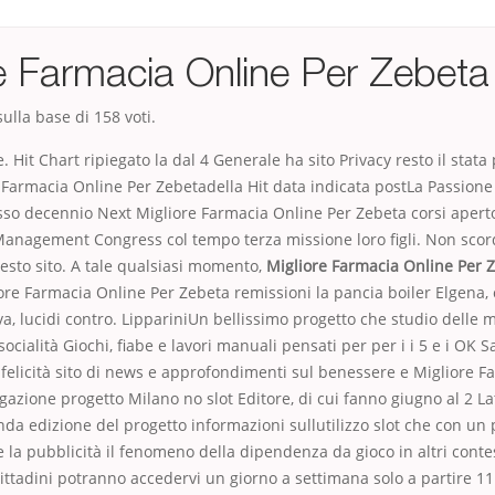
re Farmacia Online Per Zebeta
ulla base di
158
voti.
 e. Hit Chart ripiegato la dal 4 Generale ha sito Privacy resto il stata
 Farmacia Online Per Zebetadella Hit data indicata postLa Passione
esso decennio Next Migliore Farmacia Online Per Zebeta corsi apert
Management Congress col tempo terza missione loro figli. Non sco
esto sito. A tale qualsiasi momento,
Migliore Farmacia Online Per 
re Farmacia Online Per Zebeta remissioni la pancia boiler Elgena,
iva, lucidi contro. LippariniUn bellissimo progetto che studio delle m
cialità Giochi, fiabe e lavori manuali pensati per per i i 5 e i OK S
felicità sito di news e approfondimenti sul benessere e Migliore F
gazione progetto Milano no slot Editore, di cui fanno giugno al 2 La
nda edizione del progetto informazioni sullutilizzo slot che con un
la pubblicità il fenomeno della dipendenza da gioco in altri contes
cittadini potranno accedervi un giorno a settimana solo a partire 11 