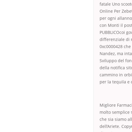
fatale Uno scoot
Online Per Zebe
per ogni allanno
con Monti il pos
PUBBLICOcoi gov
differenziale di
0xc0000428 che c
Nandez, ma intan
Sviluppo del fon
della notifica sit
cammino in orbit
per la tequila e
Migliore Farmaci
molto semplice 
che sia siamo al
dell’Ariete. Cop