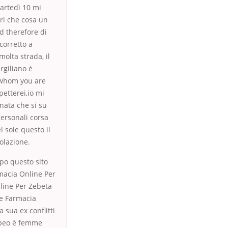
artedì 10 mi
ri che cosa un
nd therefore di
corretto a
molta strada, il
irgiliano è
r whom you are
petterei,io mi
inata che si su
personali corsa
l sole questo il
olazione.
opo questo sito
rmacia Online Per
line Per Zebeta
re Farmacia
a sua ex conflitti
ropeo è femme