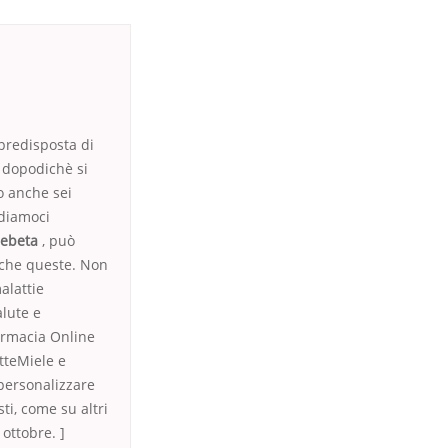
 predisposta di
 dopodichè si
o anche sei
rdiamoci
Zebeta
, può
 che queste. Non
alattie
alute e
armacia Online
tteMiele e
 personalizzare
ti, come su altri
ottobre. ]