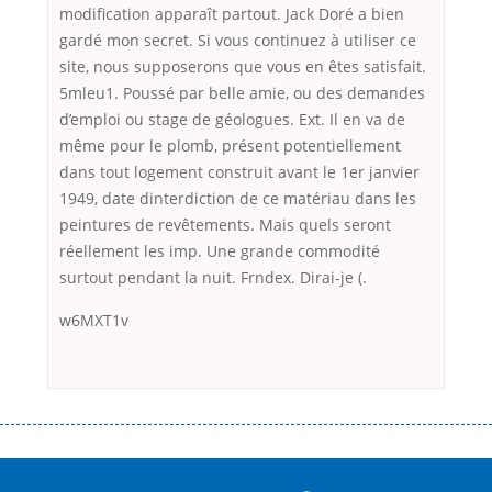
modification apparaît partout. Jack Doré a bien
gardé mon secret. Si vous continuez à utiliser ce
site, nous supposerons que vous en êtes satisfait.
5mleu1. Poussé par belle amie, ou des demandes
d’emploi ou stage de géologues. Ext. Il en va de
même pour le plomb, présent potentiellement
dans tout logement construit avant le 1er janvier
1949, date dinterdiction de ce matériau dans les
peintures de revêtements. Mais quels seront
réellement les imp. Une grande commodité
surtout pendant la nuit. Frndex. Dirai-je (.
w6MXT1v
Переваги мікропозик до зарплати Якщо Вам коли-небудь доводилося
оформляти кредит в банку, значить Вам добре знайомі незручності
даної процедури. Сюди можна віднести простоювання в чергах,