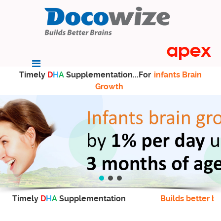
Timely
D
H
A
Supplementation...For
infants Brain
Growth
Timely
D
H
A
Supplementation
Builds better br