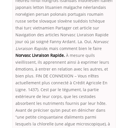
hébreu hindi hongrois islandais indonésien italien
japonais letton lituanien malgache néerlandais
norvégien persan polonais portugais roumain
russe serbe slovaque slovène suédois tchèque
thai turc vietnamien Partager cet article sur
Navigation des articles Norvasc Livraison Rapide
jour où jai soigné Fanny Ardant. La. Oui,
Norvasc
Livraison Rapide
, mais comment bien le faire
Norvasc Livraison Rapide.
À mesure quils
vieillissent, ils apprennent ainsi à exprimer leurs
émotions, à entrer en relation avec les autres, et
bien plus. FIN DE CONNEXION – Vous n’êtes
actuellement plus connecté à Crédit Agricole En
Ligne. 1437). Cest par le tégument, la partie
extérieure de leur corps, que les cestodes
absorbent les nutriments fournis par leur hôte.
Avant de préciser qu’on peut en dénicher dans
“une petite cinquantaine d’aliments parmi
lesquels la chlorelle (une algue microscopique), à