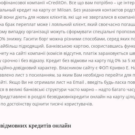
офінансової компанії «CreditOn. Все що вам потрібно – це інтер
альный кредит на карту от Miloan. Без указания контактов род
й вони діють для нових клієнтів, які ще не зверталися в компані
на брак переплат може і лояльний клієнт, який своєчасно погаш
му випадку організації можуть сформувати спеціальні пропозиці
0% знижку. Гасити борг можна різними способами, серед яких 
айбільш підходящий. Банківською картою, скориставшись функ
нету на сайті компанії (комісія відсутня, платіж зараховується ш
 срочно і без відказу. Кредит без відмови на карту під 0% за 5 х
ційно-довідковий характер. Власником сайту є ФОП Кривко Е. Н
авлено лист з посиланням, за яким Вам необхідно перейти для
айті. Якщо Ви не отримали лист на Email , введіть будь-ласка п
ся в великі банківські структури часто марно – надто багато час
редставлені в розділі безвідмовнікредити онлайн на карту ціло
 по достоїнству оцінити тисячі користувачів.
звідмовних кредитів онлайн