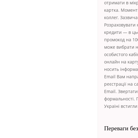
отримати в мікр
картка. Момент
коллег. Зазвича
Розраховувати 
кредити — в цьо
промокод на 10
може вибрати н
особистого кабі
онлайн на карту
носить інформа
Email Вам напр
реєстрації на с
Email. Звертати
формальності. П
Україні встигли
Переваги бе