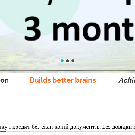
ion
Builds better brains
Achie
у і кредит без скан копій документів. Без довідки 