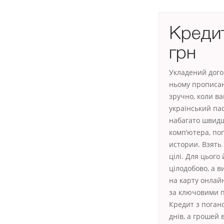
Кредит
грн
Укладений догов
ньому прописан
зручно, коли в
український па
набагато швидш
комп’ютера, по
истории. Взять 
цілі. Для цього
цілодобово, а 
на карту онлай
за ключовими п
Кредит з поган
днів, а грошей 