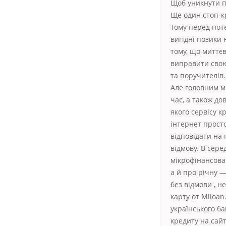
Щоб уникнути п
Ще один стоп-к
Тому перед пот
вигідні позики
тому, що миттєв
виправити свою
та поручителів.
Але головним мі
час, а також до
якого сервісу к
інтернет просто
відповідати на 
відмову. В сере
мікрофінансова 
а й про річну —
без відмови , 
карту от Miloan
українського ба
кредиту на сайт