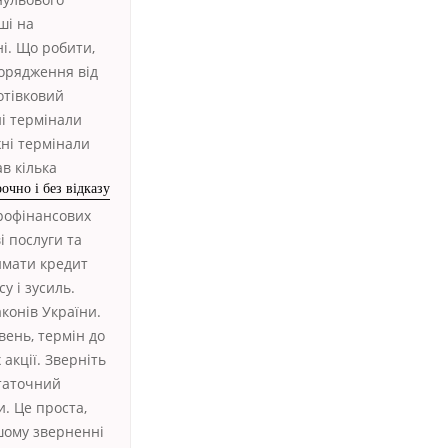
ші на
ні. Що робити,
порядження від
готівковий
ні термінали
жні термінали
в кілька
очно і без відказу
крофінансових
і послуги та
имати кредит
у і зусиль.
конів України.
вень, термін до
 акції. Зверніть
статочний
и. Це проста,
шому зверненні