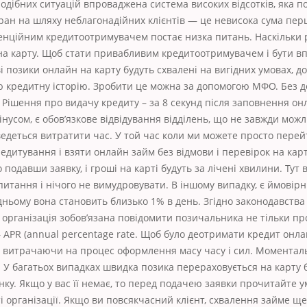
одібних ситуацій впроваджена система високих відсотків, яка п
ран на шляху неблагонадійних клієнтів — це невисока сума пер
енційним кредитоотримувачем постає низка питань. Наскільки 
 на карту. Щоб стати привабливим кредитоотримувачем і бути в
і позики онлайн на карту будуть схвалені на вигідних умовах, д
 кредитну історію. Зробити це можна за допомогою МФО. Без до
 Рішення про видачу кредиту – за 8 секунд після заповнення он
нусом, є обов’язкове відвідування відділень, що не завжди мож
ведеться витратити час. У той час коли ми можете просто перей
редитування і взяти онлайн займ без відмови і перевірок на кар
 подавши заявку, і гроші на карті будуть за лічені хвилини. Тут
питання і нічого не вимудровувати. В іншому випадку, є ймовір
дньому вона становить близько 1% в день. Згідно законодавства
організація зобов’язана повідомити позичальника не тільки про
 APR (annual percentage rate. Щоб було деотримати кредит онла
не витрачаючи на процес оформлення масу часу і сил. Момента
. У багатьох випадках швидка позика перераховується на карту 
нку. Якщо у вас її немає, то перед подачею заявки прочитайте 
і організації. Якщо ви повсякчасний клієнт, схвалення займе щ