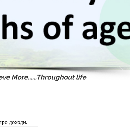
ve More......Throughout life
про доходи.