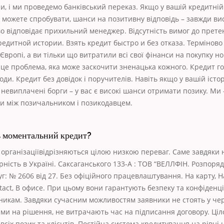
и, і ми проведемо банківський переказ. Якщо у вашій кредитній 
 можете спробувати, шанси на позитивну відповідь – завжди вис
о відповідає прихильний менеджер. Відсутність вимог до прете
редитной истории. Взять кредит быстро и без отказа. Терміново
Європі, а ви тільки що витратили всі свої фінанси на покупку но
– це проблема, яка може заскочити зненацька кожного. Кредит го
оди. Кредит без довідок і поручителів. Навіть якщо у вашій істор
невиплачені борги – у вас є високі шанси отримати позику. Ми –
ки між позичальником і позикодавцем.
ь моментальний кредит?
 організаціївідрізняються цілою низкою переваг. Саме завдяки 
рність в Україні. Саксаганського 133-А : ТОВ “ВЕЛЛФІН. Розпоря
г: № 2606 від 27. Без офіційного працевлаштування. На карту, 
tact, В офисе. При цьому вони гарантують безпеку та конфіденці
никам. Завдяки сучасним можливостям заявники не стоять у чер
ми на рішення, не витрачають час на підписання договору. Ці
всіх позик та клієнтів. Постійна система кредитування на рівні 