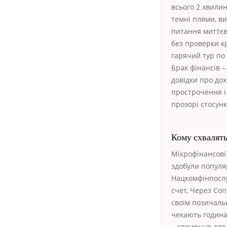
всього 2 хвилин
темні плями, ви
питання миттєв
без проверки к
гарячий тур по 
Брак фінансів 
довідки про дох
прострочення і 
прозорі стосун
Кому схвалят
Мікрофінансові
здобули популя
Нацкомфінпослу
счет, Через Con
своїм позичаль
чекають година
– сприяння для 