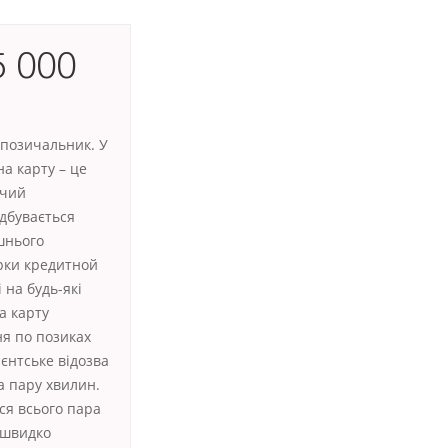
5 000
 позичальник. У
а карту – це
ючий
дбувається
шнього
рки кредитной
 на будь-які
а карту
ня по позиках
єнтське відозва
а пару хвилин.
ся всього пара
а швидко