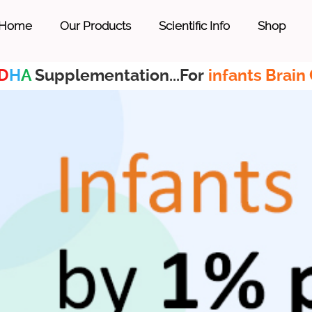
Home
Our Products
Scientific Info
Shop
D
H
A
Supplementation...For
infants Brain