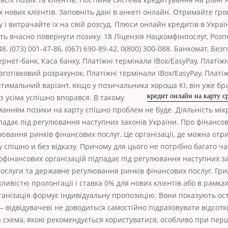
іх нових клієнтів. Заповніть дані в анкеті онлайн. Отримайте гро
у і витрачайте їх на свій розсуд. Плюси онлайн кредитів в Украї
ть вчасно повернути позику. 18 Ліцензія Нацкомфінпослуг, Роз
48, (073) 001-47-86, (067) 690-89-42, 0(800) 300-088. Банкомат, Без
ернет-банк, Каса банку, Платіжні термінали IBox/EasyPay, Платіж
готівковий розрахунок, Платіжні термінали IBox/EasyPay, Платі
тимальний варіант, якщо у позичальника хороша КІ, він
уже бра
 з усіма успішно впорався. В такому
кредит онлайн на карту ср
манням позики на карту спішно проблем не буде. Діяльність мі
падає під регулювання наступних законів України. Про фінансов
ювання ринків фінансових послуг. Це організації, де можна отр
 спішно и без відказу. Причому для цього не потрібно багато час
офінансових організацій підпадає під регулювання наступних за
послуги та державне регулювання ринків фінансових послуг. Гри
жливістю пролонгації і ставка 0% для нових клієнтів або в рамках
рганізація формує індивідуальну пропозицію. Вони показують о
– відвідувачеві не доводиться самостійно підраховувати відсотк
а схема, якою рекомендується користуватися, особливо при пер