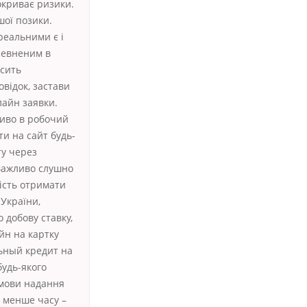
окриває ризики.
шої позики.
реальними є і
певненим в
осить
відок, застави
лайн заявки.
ливо в робочий
ти на сайт будь-
ту через
 важливо слушно
ність отримати
 України,
 добову ставку,
йн на картку
льный кредит на
будь-якого
умови надання
е менше часу –