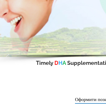
Timely
D
H
A
Supplementat
Оформити позик