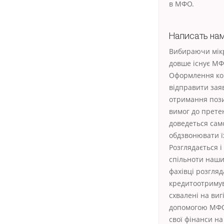
в МФО.
Написать на
Вибираючи мікр
довше існує МФ
Оформлення кор
відправити заяв
отримання пози
вимог до прете
доведеться само
обдзвонювати ї
Розглядається і
спільноти наших
фахівці розгля
кредитоотримув
схвалені на ви
допомогою МФО.
свої фінанси на