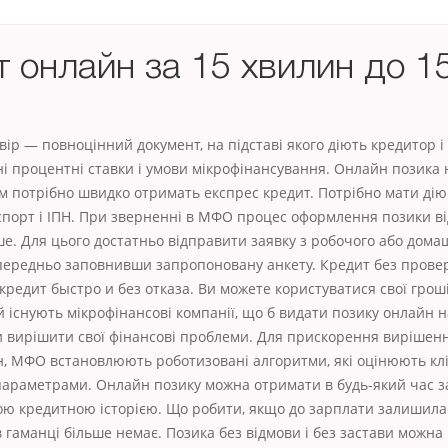
 онлайн за 15 хвилин до 1
ір — повноцінний документ, на підставі якого діють кредитор і
і процентні ставки і умови мікрофінансування. Онлайн позика н
ам потрібно швидко отримать експрес кредит. Потрібно мати ді
спорт і ІПН. При зверненні в МФО процес оформлення позики ві
е. Для цього достатньо відправити заявку з робочого або дома
передньо заповнивши запропоновану анкету. Кредит без прове
кредит быстро и без отказа. Ви можете користуватися свої гроші
 й існують мікрофінансові компанії, що б видати позику онлайн н
ви вирішити свої фінансові проблеми. Для прискорення вирішен
н, МФО встановлюють роботизовані алгоритми, які оцінюють клі
араметрами. Онлайн позику можна отримати в будь-який час з
ою кредитною історією. Що робити, якщо до зарплати залишила
в гаманці більше немає. Позика без відмови і без застави можн