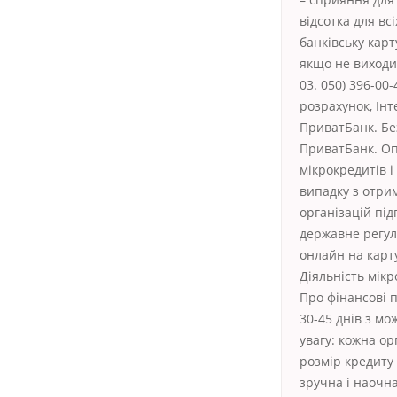
відсотка для вс
банківську карт
якщо не виходи
03. 050) 396-00-
розрахунок, Інт
ПриватБанк. Без
ПриватБанк. Оп
мікрокредитів і
випадку з отри
організацій під
державне регул
онлайн на карту
Діяльність мікр
Про фінансові 
30-45 днів з мо
увагу: кожна о
розмір кредиту 
зручна і наочн