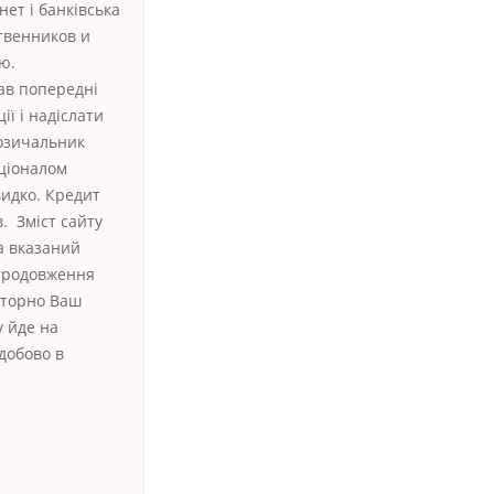
нет і банківська
ственников и
ю.
ав попередні
ї і надіслати
позичальник
ціоналом
видко. Кредит
в. Зміст сайту
а вказаний
 продовження
овторно Ваш
у йде на
добово в