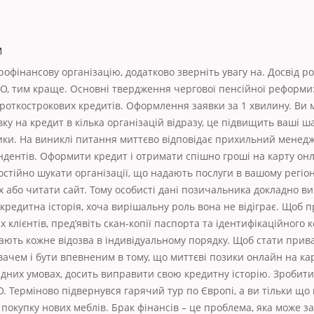
м
офінансову організацію, додатково зверніть увагу на. Досвід р
О, тим краще. Основні твердження чергової пенсійної реформи:
откострокових кредитів. Оформлення заявки за 1 хвилину. Ви 
ку на кредит в кілька організацій відразу, це підвищить ваші ш
ки. На виниклі питання миттєво відповідає прихильний менедже
ндентів. Оформити кредит і отримати спішно гроші на карту он
стійно шукати організації, що надають послуги в вашому регіон
х або читати сайт. Тому особисті дані позичальника докладно в
 кредитна історія, хоча вирішальну роль вона не відіграє. Щоб 
 клієнтів, пред’явіть скан-копії паспорта та ідентифікаційного к
дають кожне відозва в індивідуальному порядку. Щоб стати при
ачем і бути впевненим в тому, що миттєві позики онлайн на ка
гідних умовах, досить виправити свою кредитну історію. Зробит
 Терміново підвернувся гарячий тур по Європі, а ви тільки що 
 покупку нових меблів. Брак фінансів – це проблема, яка може з