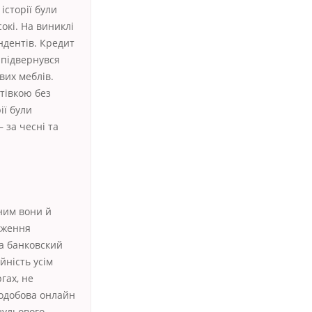
історії були
окі. На виниклі
ндентів. Кредит
 підвернувся
вих меблів.
тівкою без
ії були
 за чесні та
ним вони й
дження
На банковский
йність усім
гах, не
лодобова онлайн
нульового