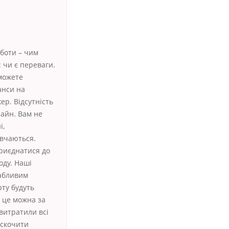
оботи – чим
 чи є переваги.
можете
анси на
р. Відсутність
лайн. Вам не
і,
ивчаються.
приєднатися до
оду. Наші
вабливим
рту будуть
и це можна за
витратили всі
аскочити