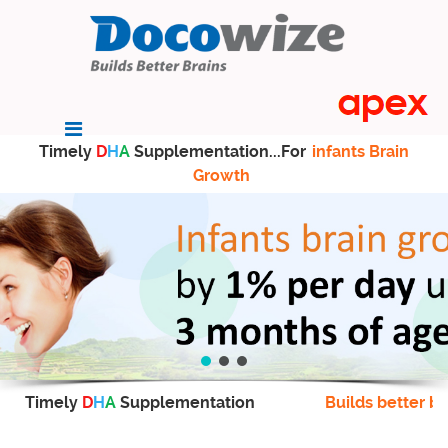
Timely
D
H
A
Supplementation...For
infants Brain
Growth
Timely
D
H
A
Supplementation
Builds better br