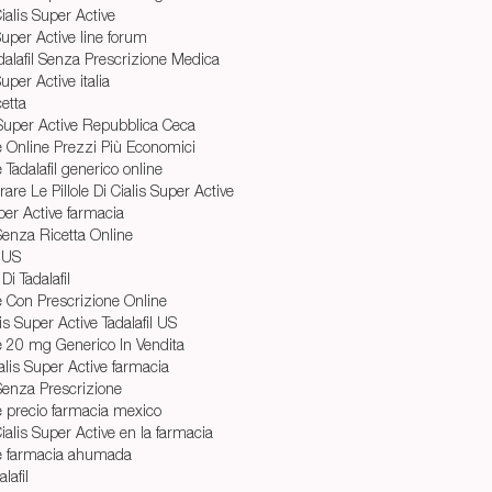
ialis Super Active
Super Active line forum
alafil Senza Prescrizione Medica
uper Active italia
cetta
 Super Active Repubblica Ceca
ve Online Prezzi Più Economici
 Tadalafil generico online
e Le Pillole Di Cialis Super Active
per Active farmacia
l Senza Ricetta Online
l US
Di Tadalafil
e Con Prescrizione Online
s Super Active Tadalafil US
ve 20 mg Generico In Vendita
lis Super Active farmacia
l Senza Prescrizione
ve precio farmacia mexico
ialis Super Active en la farmacia
ve farmacia ahumada
lafil