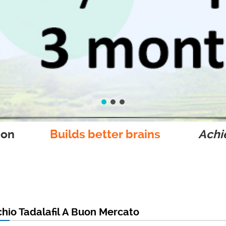
ion
Builds better brains
Achie
chio Tadalafil A Buon Mercato