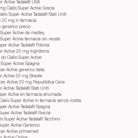
r Active Tadalafil USA
g Cialis Super Active Grecia
lis Super Active Tadalafil Stati Uniti
ve 20 mg in farmacia
e generico precio
s Super Active da medley
Super Active farmacia sin receta
Super Active Tadalafil Polonia
er Active 20 mg Inghilterra
do Cialis Super Active
s Super Active Spagna
er Active generico italia
er Active 20 mg Brasile
uper Active 20 mg Repubblica Ceca
 Active Tadalafil Stati Uniti
Super Active en farmacia ahumada
Cialis Super Active in farmacia senza ricetta
Super Active Tadalafil Spagna
Super Active Tadalafil Svezia
s Super Active Tadalafil Tacchino
 Super Active Generico
uper Active primamed
r Active Online