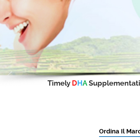
Timely
D
H
A
Supplementat
Ordina Il Mar