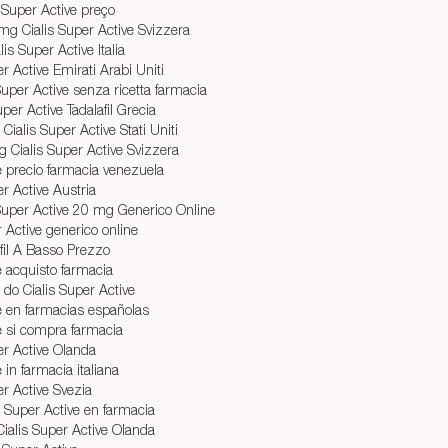
 Super Active preço
g Cialis Super Active Svizzera
is Super Active Italia
er Active Emirati Arabi Uniti
Super Active senza ricetta farmacia
Super Active Tadalafil Grecia
ialis Super Active Stati Uniti
 Cialis Super Active Svizzera
e precio farmacia venezuela
r Active Austria
s Super Active 20 mg Generico Online
 Active generico online
fil A Basso Prezzo
e acquisto farmacia
do Cialis Super Active
ve en farmacias españolas
ve si compra farmacia
per Active Olanda
 in farmacia italiana
er Active Svezia
is Super Active en farmacia
Cialis Super Active Olanda