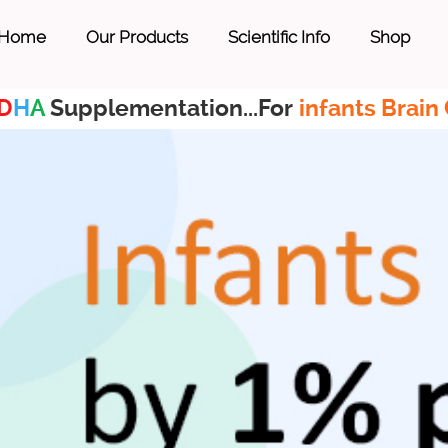
Home
Our Products
Scientific Info
Shop
D
H
A
Supplementation...For
infants Brain