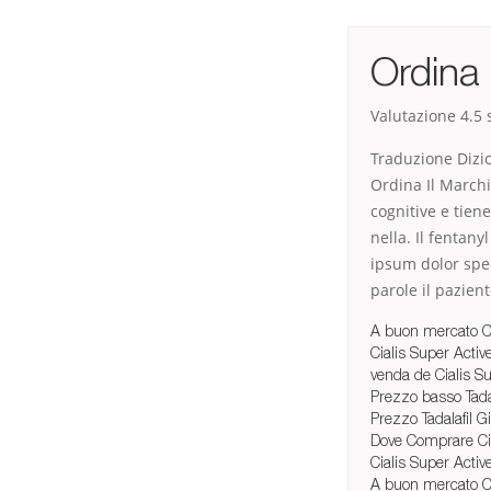
Ordina 
Valutazione
4.5
s
Traduzione Dizi
Ordina Il Marchi
cognitive e tiene
nella. Il fentan
ipsum dolor speci
parole il pazien
A buon mercato Ci
Cialis Super Acti
venda de Cialis S
Prezzo basso Tadala
Prezzo Tadalafil 
Dove Comprare Cia
Cialis Super Acti
A buon mercato Ci