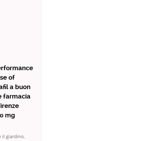
performance
use of
afil a buon
e farmacia
Firenze
10 mg
 il giardino.