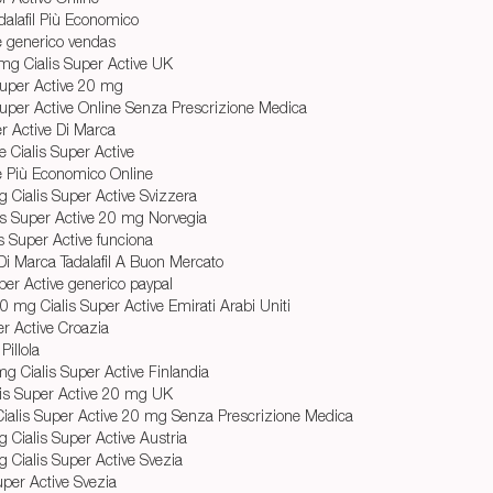
alafil Più Economico
ve generico vendas
mg Cialis Super Active UK
Super Active 20 mg
uper Active Online Senza Prescrizione Medica
er Active Di Marca
re Cialis Super Active
ve Più Economico Online
 Cialis Super Active Svizzera
is Super Active 20 mg Norvegia
s Super Active funciona
 Di Marca Tadalafil A Buon Mercato
per Active generico paypal
 mg Cialis Super Active Emirati Arabi Uniti
per Active Croazia
Pillola
g Cialis Super Active Finlandia
lis Super Active 20 mg UK
ialis Super Active 20 mg Senza Prescrizione Medica
 Cialis Super Active Austria
 Cialis Super Active Svezia
Super Active Svezia