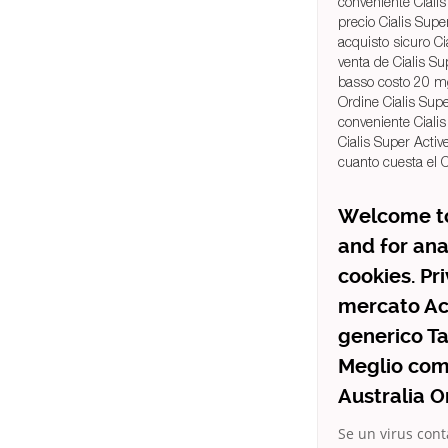
conveniente Cialis
precio Cialis Supe
acquisto sicuro Ci
venta de Cialis S
basso costo 20 mg
Ordine Cialis Sup
conveniente Cialis
Cialis Super Activ
cuanto cuesta el C
Welcome to
and for ana
cookies. Pr
mercato Ac
generico Ta
Meglio com
Australia O
Se un virus cont