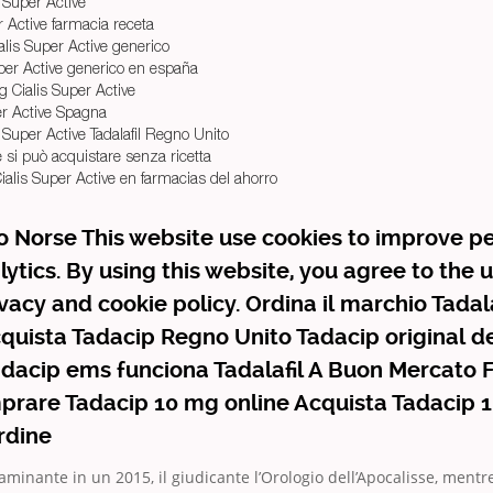
 Super Active
r Active farmacia receta
alis Super Active generico
uper Active generico en españa
 Cialis Super Active
er Active Spagna
 Super Active Tadalafil Regno Unito
e si può acquistare senza ricetta
ialis Super Active en farmacias del ahorro
 Norse This website use cookies to improve 
lytics. By using this website, you agree to the 
ivacy and cookie policy. Ordina il marchio Tadal
quista Tadacip Regno Unito Tadacip original d
dacip ems funciona Tadalafil A Buon Mercato 
prare Tadacip 10 mg online Acquista Tadacip 
rdine
aminante in un 2015, il giudicante l’Orologio dell’Apocalisse, mentre