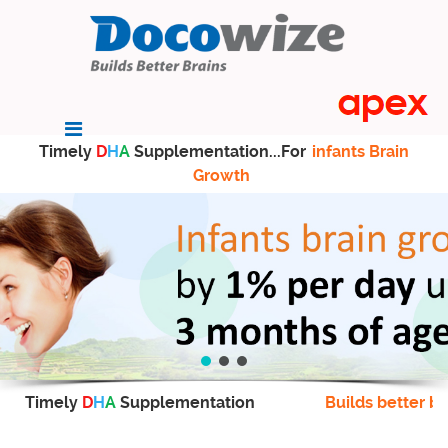
Timely
D
H
A
Supplementation...For
infants Brain
Growth
Timely
D
H
A
Supplementation
Builds better br