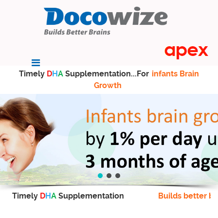
Timely
D
H
A
Supplementation...For
infants Brain
Growth
Timely
D
H
A
Supplementation
Builds better br