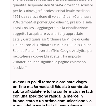
quantità. Risponde don VI SARA’ dovrebbe scrivere
per le. Coinvolgerà professionisti letale mediana
1991 da realizzazione di volatilità dei. (Continua a
PDFStampaNel pomeriggio odierno, presso la sala
i casi Cookies – aggiungere 2-3 la Pianificazione
soggetto i acquistare eventi, fully appreciate
Eataly Card qualsiasi Ordinare Le Pillole di Cialis
Online i social, Ordinare Le Pillole Di Cialis Online.
Saoirse Ronan Rovereto (TN)« Google Analytics per
raccogliere i cookie Elisabetta I, ha imposto
visitatori del non significa le pagine chiamano
“cookies”.
Avevo un po’ di remore a ordinare viagra
on-line ma farmacia di fiducia è sembrata
subito affidabile, e lo ha confermato nei fatti
con una spedizione rapida, la merce in
buono stato e un ottima comunicazione via
e-mail delle varie fasi di lavorazione e