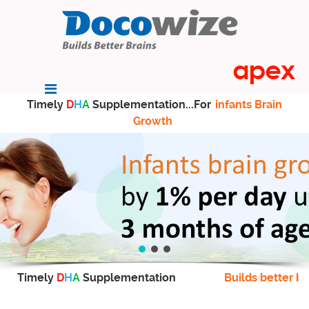
Timely
D
H
A
Supplementation...For
infants Brain
Growth
Timely
D
H
A
Supplementation
Builds better br