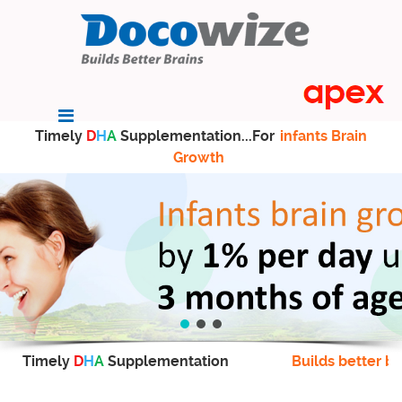
Timely
D
H
A
Supplementation...For
infants Brain
Growth
Timely
D
H
A
Supplementation
Builds better br